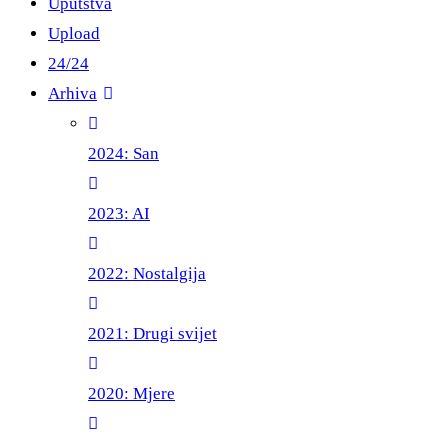
Uputstva
Upload
24/24
Arhiva
2024: San
2023: AI
2022: Nostalgija
2021: Drugi svijet
2020: Mjere