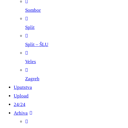
Sombor
Split
Split – ŠLU
Veles
Zagreb
Uputstva
Upload
24/24
Arhiva