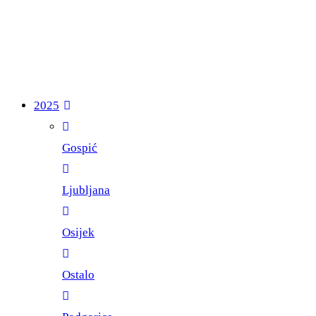
2025
Gospić
Ljubljana
Osijek
Ostalo