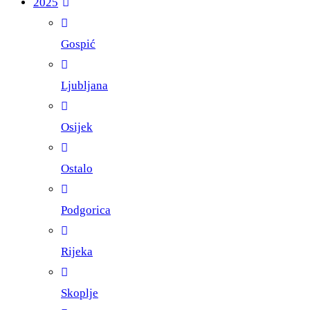
2025
Gospić
Ljubljana
Osijek
Ostalo
Podgorica
Rijeka
Skoplje