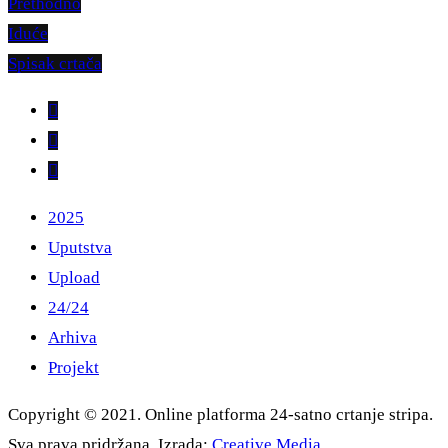
Prethodno
Iduće
Spisak crtača
2025
Uputstva
Upload
24/24
Arhiva
Projekt
Copyright © 2021. Online platforma 24-satno crtanje stripa.
Sva prava pridržana. Izrada:
Creative Media