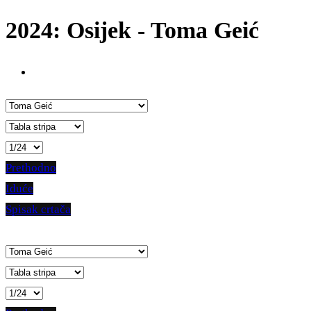
2024: Osijek - Toma Geić
Prethodno
Iduće
Spisak crtača