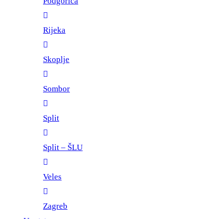
Podgorica
Rijeka
Skoplje
Sombor
Split
Split – ŠLU
Veles
Zagreb