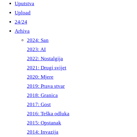
Uputstva
Upload
24/24
Arhiva
2024: San
2023: AI
2022: Nostalgija
2021: Drugi svijet
2020: Mjere
2019: Prava stvar
2018: Granica
2017: Gost
2016: Teška odluka
2015: Opstanak
2014: Invazija