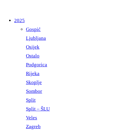
2025
Gospić
Ljubljana
Osijek
Ostalo
Podgorica
Rijeka
Skoplje
Sombor
Split
Split – ŠLU
Veles
Zagreb