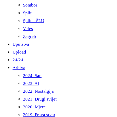
Sombor
Split
Split – ŠLU
Veles
Zagreb
Uputstva
Upload
24/24
Arhiva
2024: San
2023: AI
2022: Nostalgija
2021: Drugi svijet
2020: Mjere
2019: Prava stvar