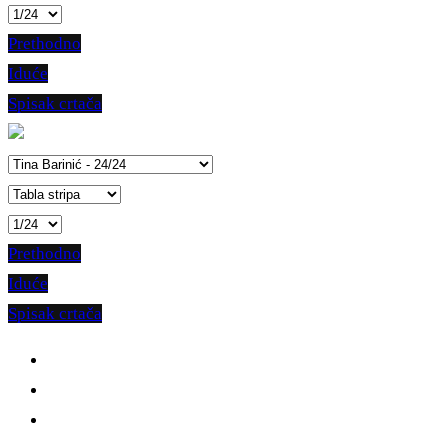
Prethodno
Iduće
Spisak crtača
Prethodno
Iduće
Spisak crtača