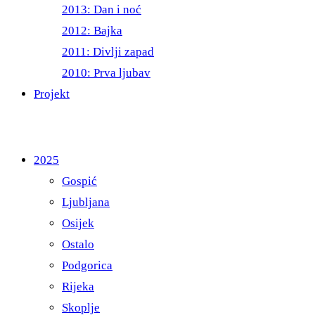
2013: Dan i noć
2012: Bajka
2011: Divlji zapad
2010: Prva ljubav
Projekt
2025
Gospić
Ljubljana
Osijek
Ostalo
Podgorica
Rijeka
Skoplje