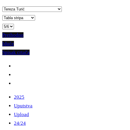
Prethodno
Iduće
Spisak crtača
2025
Uputstva
Upload
24/24