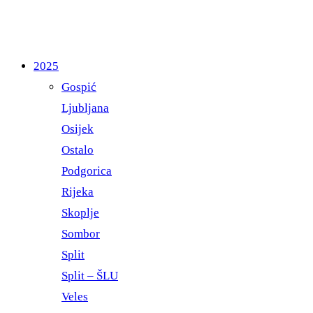
2025
Gospić
Ljubljana
Osijek
Ostalo
Podgorica
Rijeka
Skoplje
Sombor
Split
Split – ŠLU
Veles