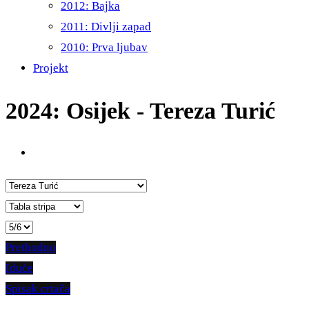
2012: Bajka
2011: Divlji zapad
2010: Prva ljubav
Projekt
2024: Osijek - Tereza Turić
Prethodno
Iduće
Spisak crtača