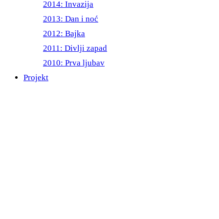
2014: Invazija
2013: Dan i noć
2012: Bajka
2011: Divlji zapad
2010: Prva ljubav
Projekt