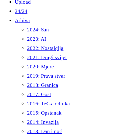
Upload
24/24
Arhiva
2024: San
2023: AI
2022: Nostalgija
2021: Drugi svijet
2020: Mjere
2019: Prava stvar
2018: Granica
2017: Gost
2016: Teška odluka
2015: Opstanak
2014: Invazija
2013: Dan i noć