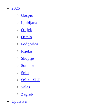
2025
Gospić
Ljubljana
Osijek
Ostalo
Podgorica
Rijeka
Skoplje
Sombor
Split
Split – ŠLU
Veles
Zagreb
Uputstva