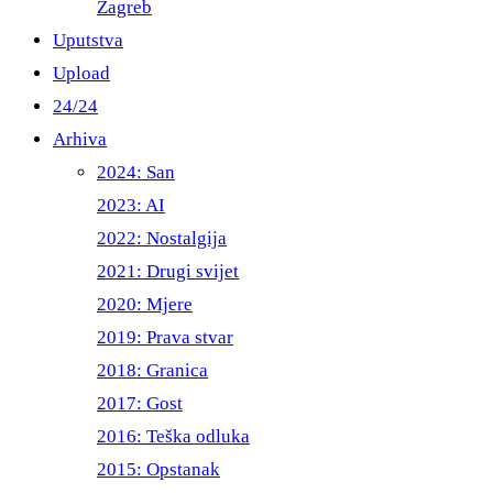
Zagreb
Uputstva
Upload
24/24
Arhiva
2024: San
2023: AI
2022: Nostalgija
2021: Drugi svijet
2020: Mjere
2019: Prava stvar
2018: Granica
2017: Gost
2016: Teška odluka
2015: Opstanak