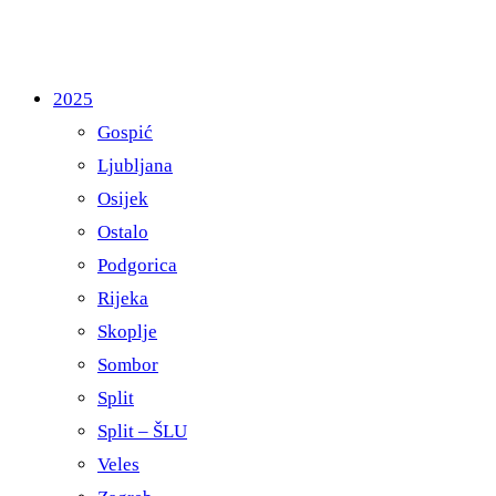
2025
Gospić
Ljubljana
Osijek
Ostalo
Podgorica
Rijeka
Skoplje
Sombor
Split
Split – ŠLU
Veles