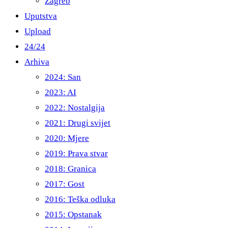
Zagreb
Uputstva
Upload
24/24
Arhiva
2024: San
2023: AI
2022: Nostalgija
2021: Drugi svijet
2020: Mjere
2019: Prava stvar
2018: Granica
2017: Gost
2016: Teška odluka
2015: Opstanak