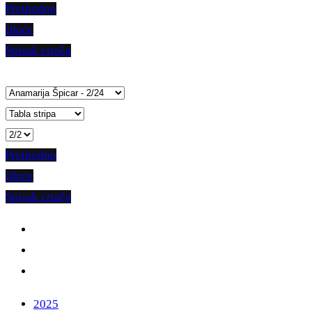
Prethodno
Iduće
Spisak crtača
Prethodno
Iduće
Spisak crtača
2025