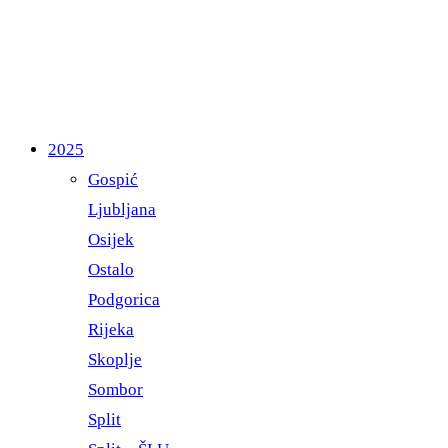
2025
Gospić
Ljubljana
Osijek
Ostalo
Podgorica
Rijeka
Skoplje
Sombor
Split