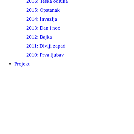
2016: Teška odluka
2015: Opstanak
2014: Invazija
2013: Dan i noć
2012: Bajka
2011: Divlji zapad
2010: Prva ljubav
Projekt