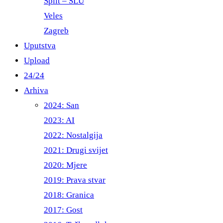
Split – ŠLU
Veles
Zagreb
Uputstva
Upload
24/24
Arhiva
2024: San
2023: AI
2022: Nostalgija
2021: Drugi svijet
2020: Mjere
2019: Prava stvar
2018: Granica
2017: Gost