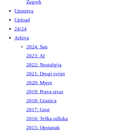
Zagreb
Uputstva
Upload
24/24
Arhiva
2024: San
2023: AI
2022: Nostalgija
2021: Drugi svijet
2020: Mjere
2019: Prava stvar
2018: Granica
2017: Gost
2016: Teška odluka
2015: Opstanak