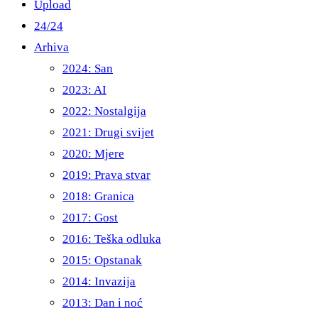
Upload
24/24
Arhiva
2024: San
2023: AI
2022: Nostalgija
2021: Drugi svijet
2020: Mjere
2019: Prava stvar
2018: Granica
2017: Gost
2016: Teška odluka
2015: Opstanak
2014: Invazija
2013: Dan i noć