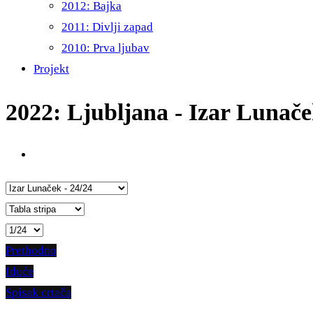
2012: Bajka
2011: Divlji zapad
2010: Prva ljubav
Projekt
2022: Ljubljana - Izar Lunač
Prethodno
Iduće
Spisak crtača