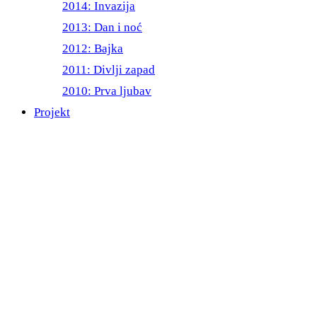
2014: Invazija
2013: Dan i noć
2012: Bajka
2011: Divlji zapad
2010: Prva ljubav
Projekt