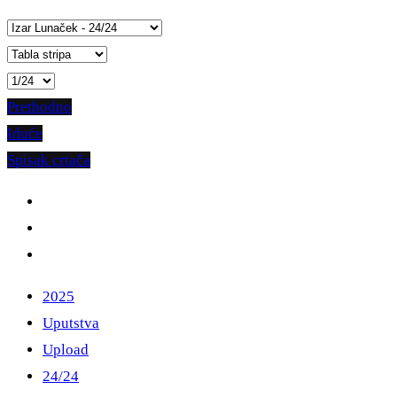
Prethodno
Iduće
Spisak crtača
2025
Uputstva
Upload
24/24