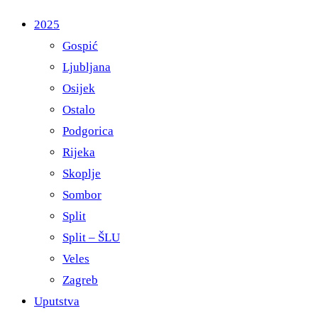
2025
Gospić
Ljubljana
Osijek
Ostalo
Podgorica
Rijeka
Skoplje
Sombor
Split
Split – ŠLU
Veles
Zagreb
Uputstva