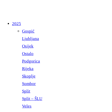
2025
Gospić
Ljubljana
Osijek
Ostalo
Podgorica
Rijeka
Skoplje
Sombor
Split
Split – ŠLU
Veles