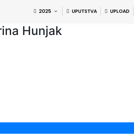
2025
UPUTSTVA
UPLOAD
rina Hunjak