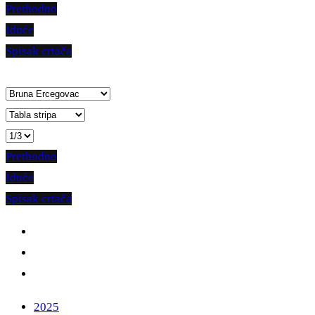
Prethodno
Iduće
Spisak crtača
Prethodno
Iduće
Spisak crtača
2025