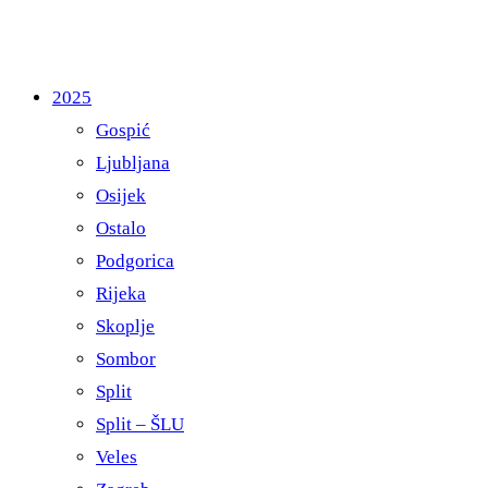
2025
Gospić
Ljubljana
Osijek
Ostalo
Podgorica
Rijeka
Skoplje
Sombor
Split
Split – ŠLU
Veles