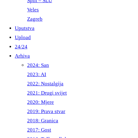
Split – ŠLU
Veles
Zagreb
Uputstva
Upload
24/24
Arhiva
2024: San
2023: AI
2022: Nostalgija
2021: Drugi svijet
2020: Mjere
2019: Prava stvar
2018: Granica
2017: Gost