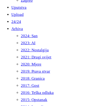
Zagreb
Uputstva
Upload
24/24
Arhiva
2024: San
2023: AI
2022: Nostalgija
2021: Drugi svijet
2020: Mjere
2019: Prava stvar
2018: Granica
2017: Gost
2016: Teška odluka
2015: Opstanak