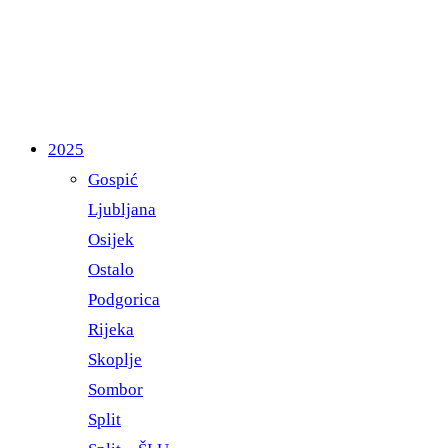
2025
Gospić
Ljubljana
Osijek
Ostalo
Podgorica
Rijeka
Skoplje
Sombor
Split