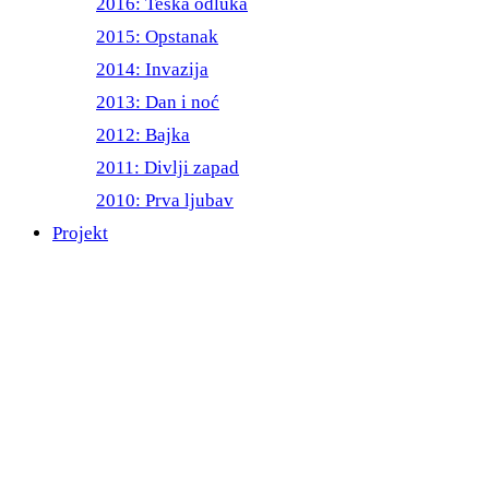
2016: Teška odluka
2015: Opstanak
2014: Invazija
2013: Dan i noć
2012: Bajka
2011: Divlji zapad
2010: Prva ljubav
Projekt