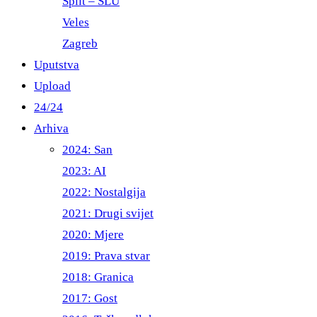
Split – ŠLU
Veles
Zagreb
Uputstva
Upload
24/24
Arhiva
2024: San
2023: AI
2022: Nostalgija
2021: Drugi svijet
2020: Mjere
2019: Prava stvar
2018: Granica
2017: Gost