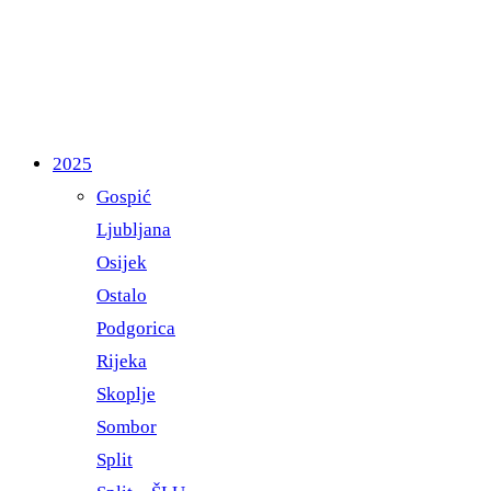
2025
Gospić
Ljubljana
Osijek
Ostalo
Podgorica
Rijeka
Skoplje
Sombor
Split