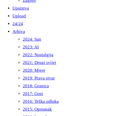
Zagreb
Uputstva
Upload
24/24
Arhiva
2024: San
2023: AI
2022: Nostalgija
2021: Drugi svijet
2020: Mjere
2019: Prava stvar
2018: Granica
2017: Gost
2016: Teška odluka
2015: Opstanak