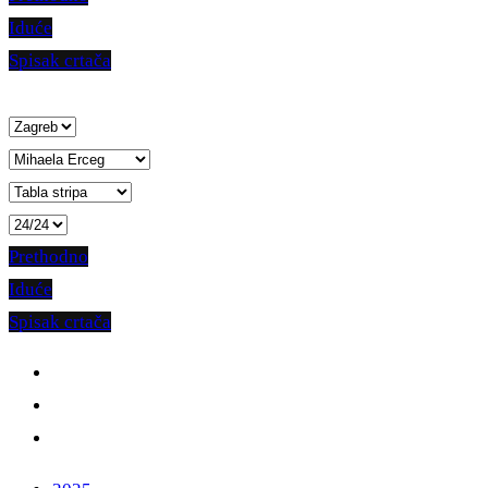
Iduće
Spisak crtača
Prethodno
Iduće
Spisak crtača