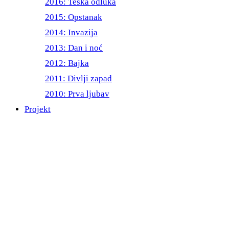
2016: Teška odluka
2015: Opstanak
2014: Invazija
2013: Dan i noć
2012: Bajka
2011: Divlji zapad
2010: Prva ljubav
Projekt