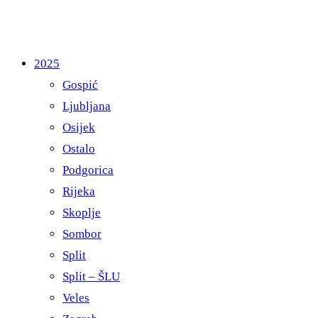
2025
Gospić
Ljubljana
Osijek
Ostalo
Podgorica
Rijeka
Skoplje
Sombor
Split
Split – ŠLU
Veles