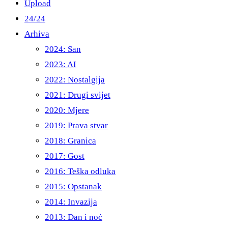
Upload
24/24
Arhiva
2024: San
2023: AI
2022: Nostalgija
2021: Drugi svijet
2020: Mjere
2019: Prava stvar
2018: Granica
2017: Gost
2016: Teška odluka
2015: Opstanak
2014: Invazija
2013: Dan i noć