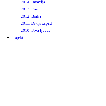
2014: Invazija
2013: Dan i noć
2012: Bajka
2011: Divlji zapad
2010: Prva ljubav
Projekt