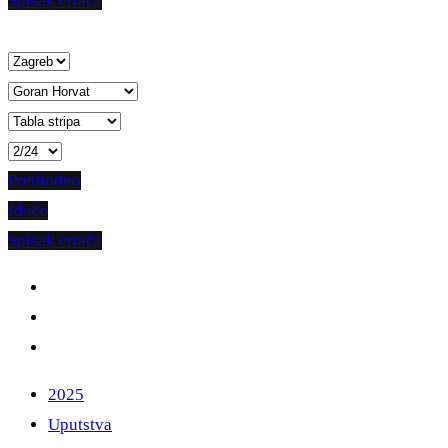
Spisak crtača
Prethodno
Iduće
Spisak crtača
2025
Uputstva