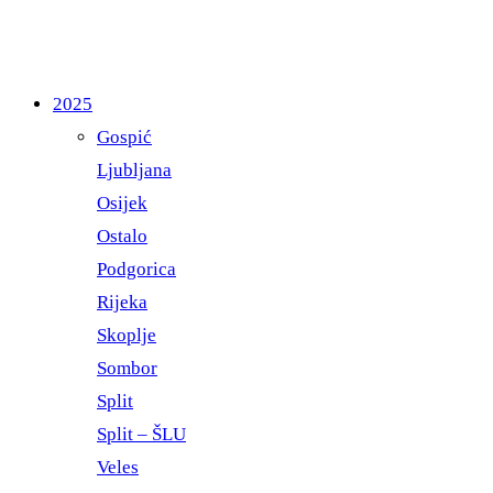
2025
Gospić
Ljubljana
Osijek
Ostalo
Podgorica
Rijeka
Skoplje
Sombor
Split
Split – ŠLU
Veles