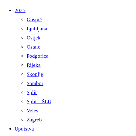
2025
Gospić
Ljubljana
Osijek
Ostalo
Podgorica
Rijeka
Skoplje
Sombor
Split
Split – ŠLU
Veles
Zagreb
Uputstva