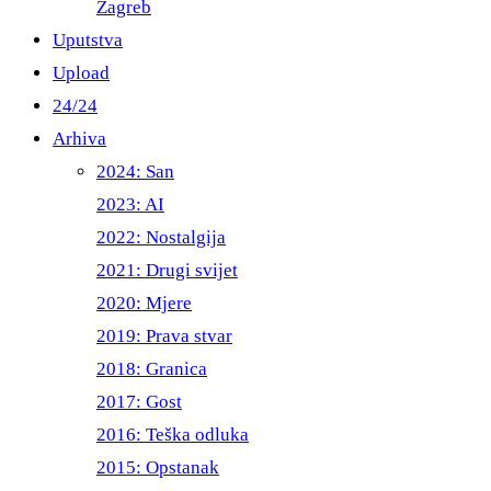
Zagreb
Uputstva
Upload
24/24
Arhiva
2024: San
2023: AI
2022: Nostalgija
2021: Drugi svijet
2020: Mjere
2019: Prava stvar
2018: Granica
2017: Gost
2016: Teška odluka
2015: Opstanak