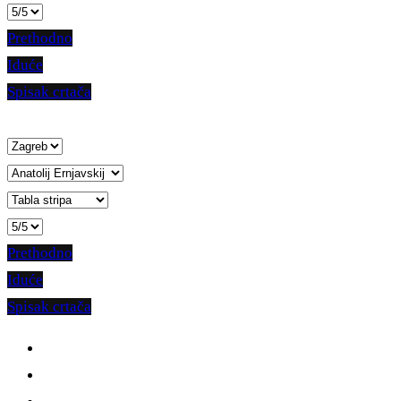
Prethodno
Iduće
Spisak crtača
Prethodno
Iduće
Spisak crtača