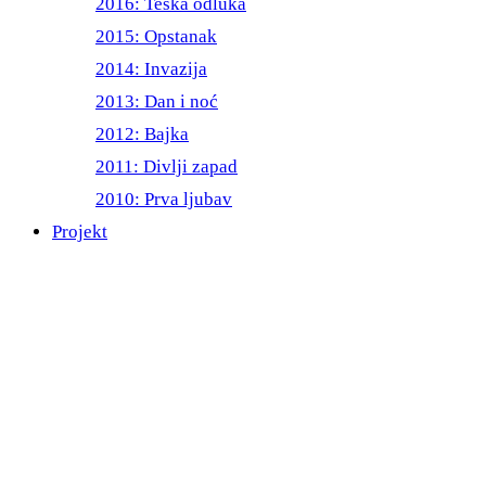
2016: Teška odluka
2015: Opstanak
2014: Invazija
2013: Dan i noć
2012: Bajka
2011: Divlji zapad
2010: Prva ljubav
Projekt