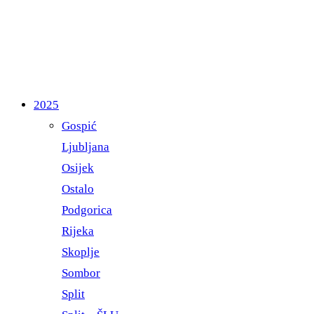
2025
Gospić
Ljubljana
Osijek
Ostalo
Podgorica
Rijeka
Skoplje
Sombor
Split