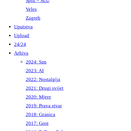
Split – ŠLU
Veles
Zagreb
Uputstva
Upload
24/24
Arhiva
2024: San
2023: AI
2022: Nostalgija
2021: Drugi svijet
2020: Mjere
2019: Prava stvar
2018: Granica
2017: Gost