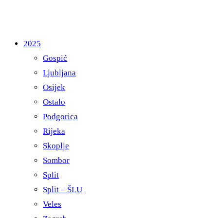
2025
Gospić
Ljubljana
Osijek
Ostalo
Podgorica
Rijeka
Skoplje
Sombor
Split
Split – ŠLU
Veles