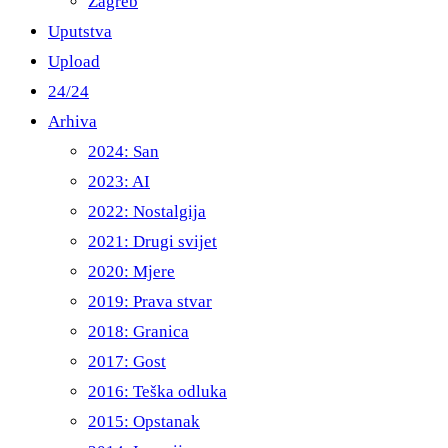
Zagreb
Uputstva
Upload
24/24
Arhiva
2024: San
2023: AI
2022: Nostalgija
2021: Drugi svijet
2020: Mjere
2019: Prava stvar
2018: Granica
2017: Gost
2016: Teška odluka
2015: Opstanak