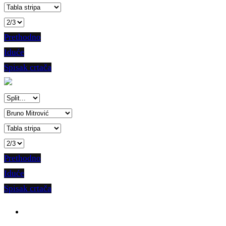
Prethodno
Iduće
Spisak crtača
Prethodno
Iduće
Spisak crtača