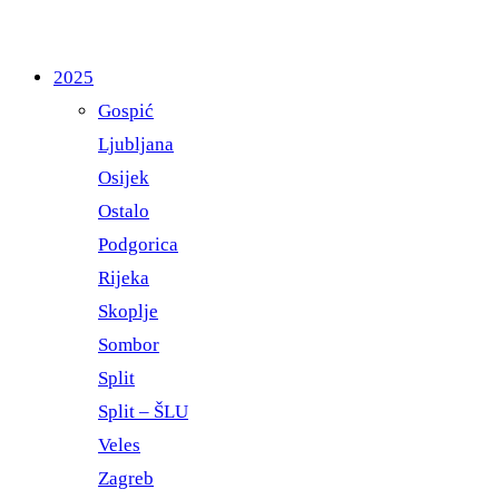
2025
Gospić
Ljubljana
Osijek
Ostalo
Podgorica
Rijeka
Skoplje
Sombor
Split
Split – ŠLU
Veles
Zagreb