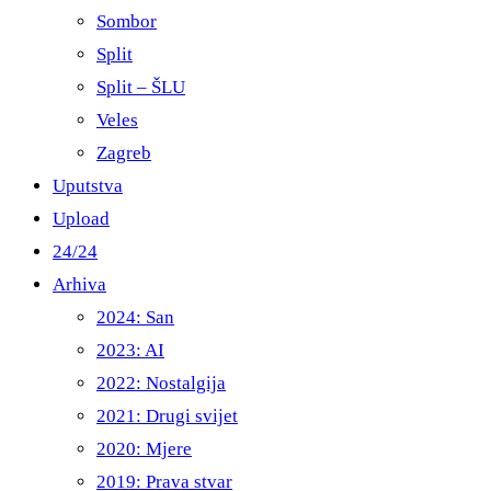
Sombor
Split
Split – ŠLU
Veles
Zagreb
Uputstva
Upload
24/24
Arhiva
2024: San
2023: AI
2022: Nostalgija
2021: Drugi svijet
2020: Mjere
2019: Prava stvar