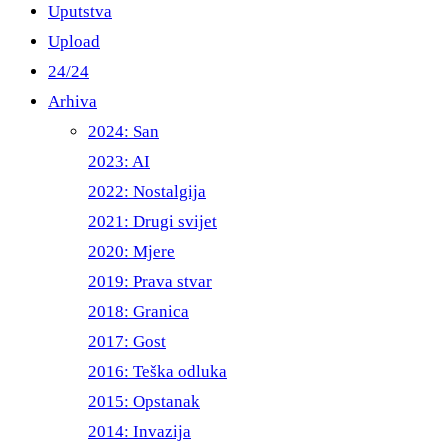
Uputstva
Upload
24/24
Arhiva
2024: San
2023: AI
2022: Nostalgija
2021: Drugi svijet
2020: Mjere
2019: Prava stvar
2018: Granica
2017: Gost
2016: Teška odluka
2015: Opstanak
2014: Invazija