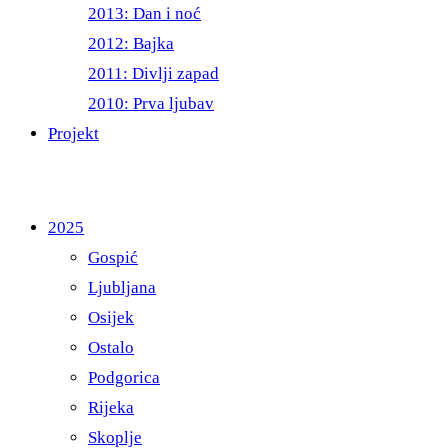
2013: Dan i noć
2012: Bajka
2011: Divlji zapad
2010: Prva ljubav
Projekt
2025
Gospić
Ljubljana
Osijek
Ostalo
Podgorica
Rijeka
Skoplje