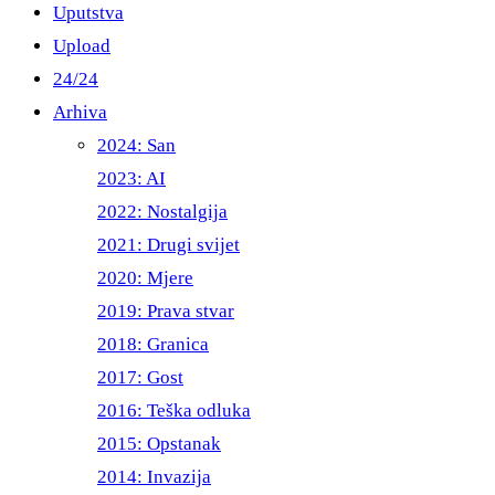
Uputstva
Upload
24/24
Arhiva
2024: San
2023: AI
2022: Nostalgija
2021: Drugi svijet
2020: Mjere
2019: Prava stvar
2018: Granica
2017: Gost
2016: Teška odluka
2015: Opstanak
2014: Invazija