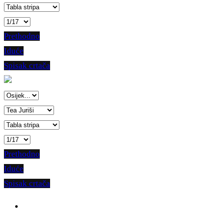
Prethodno
Iduće
Spisak crtača
Prethodno
Iduće
Spisak crtača