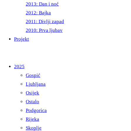
2013: Dan i noć
2012: Bajka
2011: Divlji zapad
2010: Prva ljubav
Projekt
2025
Gospić
Ljubljana
Osijek
Ostalo
Podgorica
Rijeka
Skoplje