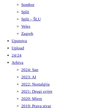
Sombor
Split
Split – ŠLU
Veles
Zagreb
Uputstva
Upload
24/24
Arhiva
2024: San
2023: AI
2022: Nostalgija
2021: Drugi svijet
2020: Mjere
2019: Prava stvar