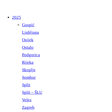
2025
Gospić
Ljubljana
Osijek
Ostalo
Podgorica
Rijeka
Skoplje
Sombor
Split
Split – ŠLU
Veles
Zagreb