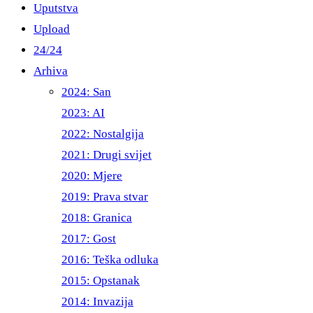
Uputstva
Upload
24/24
Arhiva
2024: San
2023: AI
2022: Nostalgija
2021: Drugi svijet
2020: Mjere
2019: Prava stvar
2018: Granica
2017: Gost
2016: Teška odluka
2015: Opstanak
2014: Invazija