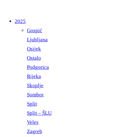
2025
Gospić
Ljubljana
Osijek
Ostalo
Podgorica
Rijeka
Skoplje
Sombor
Split
Split – ŠLU
Veles
Zagreb