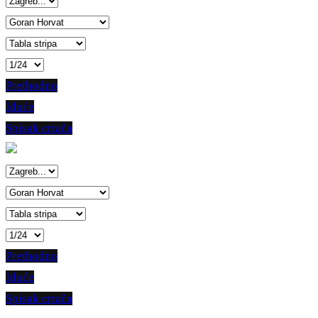
Prethodno
Iduće
Spisak crtača
Prethodno
Iduće
Spisak crtača