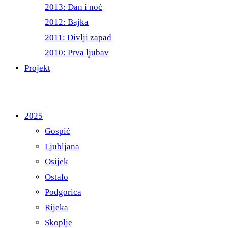
2013: Dan i noć
2012: Bajka
2011: Divlji zapad
2010: Prva ljubav
Projekt
2025
Gospić
Ljubljana
Osijek
Ostalo
Podgorica
Rijeka
Skoplje