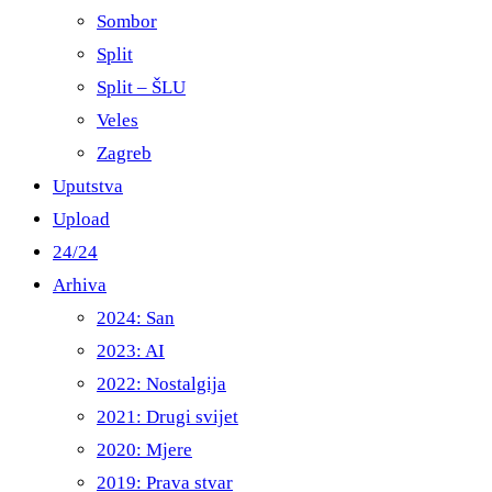
Sombor
Split
Split – ŠLU
Veles
Zagreb
Uputstva
Upload
24/24
Arhiva
2024: San
2023: AI
2022: Nostalgija
2021: Drugi svijet
2020: Mjere
2019: Prava stvar