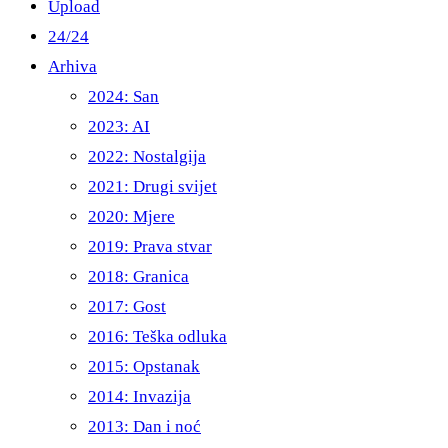
Upload
24/24
Arhiva
2024: San
2023: AI
2022: Nostalgija
2021: Drugi svijet
2020: Mjere
2019: Prava stvar
2018: Granica
2017: Gost
2016: Teška odluka
2015: Opstanak
2014: Invazija
2013: Dan i noć