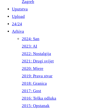
Zagreb
Uputstva
Upload
24/24
Arhiva
2024: San
2023: AI
2022: Nostalgija
2021: Drugi svijet
2020: Mjere
2019: Prava stvar
2018: Granica
2017: Gost
2016: Teška odluka
2015: Opstanak