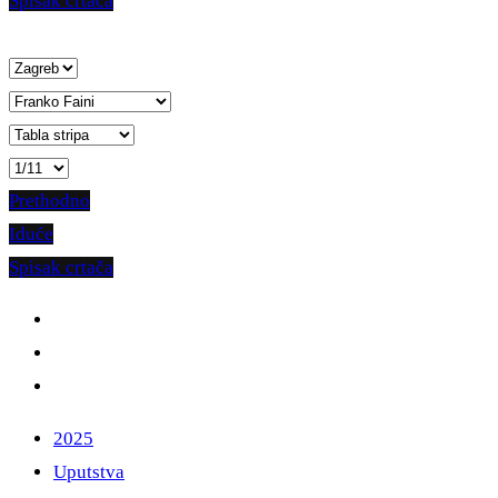
Spisak crtača
Prethodno
Iduće
Spisak crtača
2025
Uputstva