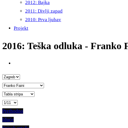
2012: Bajka
2011: Divlji zapad
2010: Prva ljubav
Projekt
2016: Teška odluka - Franko 
Prethodno
Iduće