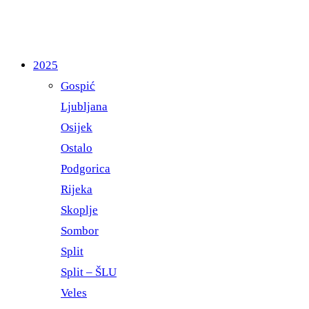
2025
Gospić
Ljubljana
Osijek
Ostalo
Podgorica
Rijeka
Skoplje
Sombor
Split
Split – ŠLU
Veles