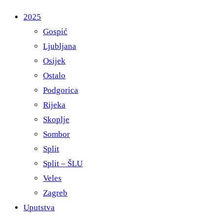
2025
Gospić
Ljubljana
Osijek
Ostalo
Podgorica
Rijeka
Skoplje
Sombor
Split
Split – ŠLU
Veles
Zagreb
Uputstva