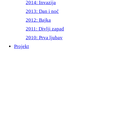
2014: Invazija
2013: Dan i noć
2012: Bajka
2011: Divlji zapad
2010: Prva ljubav
Projekt