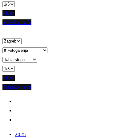
Iduće
Spisak crtača
Iduće
Spisak crtača
2025