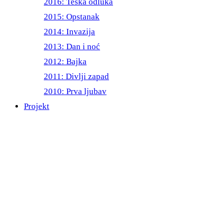
2016: Teška odluka
2015: Opstanak
2014: Invazija
2013: Dan i noć
2012: Bajka
2011: Divlji zapad
2010: Prva ljubav
Projekt