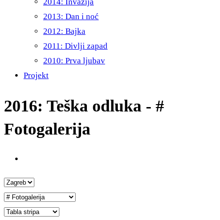
2014: Invazija
2013: Dan i noć
2012: Bajka
2011: Divlji zapad
2010: Prva ljubav
Projekt
2016: Teška odluka - #
Fotogalerija