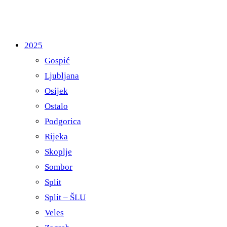
2025
Gospić
Ljubljana
Osijek
Ostalo
Podgorica
Rijeka
Skoplje
Sombor
Split
Split – ŠLU
Veles