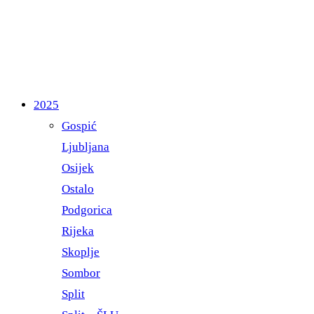
2025
Gospić
Ljubljana
Osijek
Ostalo
Podgorica
Rijeka
Skoplje
Sombor
Split