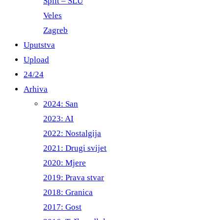
Split – ŠLU
Veles
Zagreb
Uputstva
Upload
24/24
Arhiva
2024: San
2023: AI
2022: Nostalgija
2021: Drugi svijet
2020: Mjere
2019: Prava stvar
2018: Granica
2017: Gost