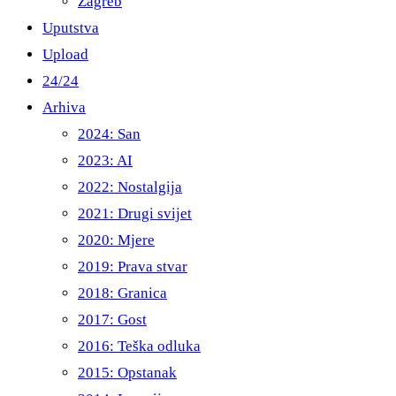
Zagreb
Uputstva
Upload
24/24
Arhiva
2024: San
2023: AI
2022: Nostalgija
2021: Drugi svijet
2020: Mjere
2019: Prava stvar
2018: Granica
2017: Gost
2016: Teška odluka
2015: Opstanak