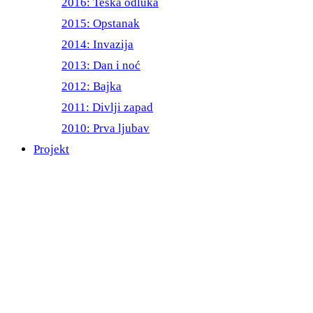
2016: Teška odluka
2015: Opstanak
2014: Invazija
2013: Dan i noć
2012: Bajka
2011: Divlji zapad
2010: Prva ljubav
Projekt