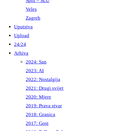
Split – ŠLU
Veles
Zagreb
Uputstva
Upload
24/24
Arhiva
2024: San
2023: AI
2022: Nostalgija
2021: Drugi svijet
2020: Mjere
2019: Prava stvar
2018: Granica
2017: Gost