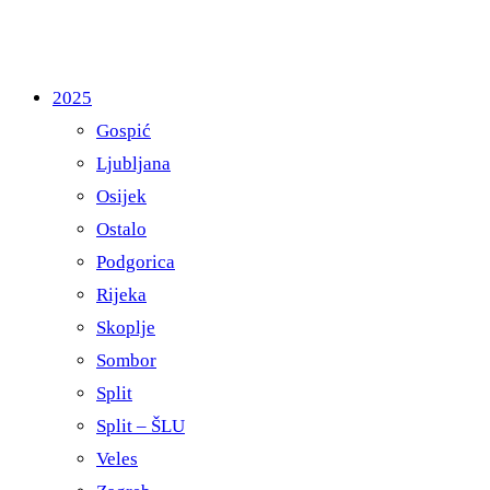
2025
Gospić
Ljubljana
Osijek
Ostalo
Podgorica
Rijeka
Skoplje
Sombor
Split
Split – ŠLU
Veles