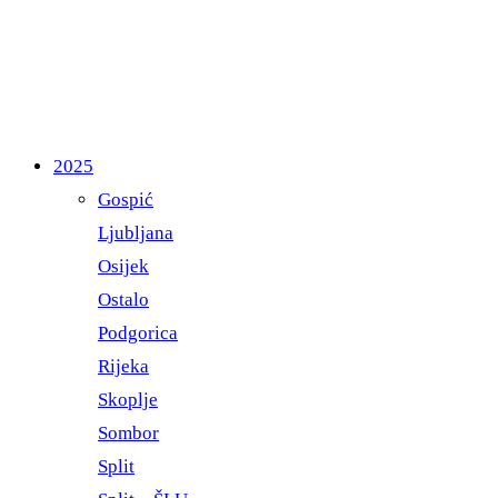
2025
Gospić
Ljubljana
Osijek
Ostalo
Podgorica
Rijeka
Skoplje
Sombor
Split