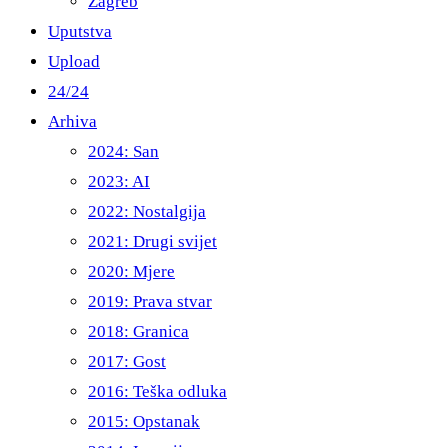
Zagreb
Uputstva
Upload
24/24
Arhiva
2024: San
2023: AI
2022: Nostalgija
2021: Drugi svijet
2020: Mjere
2019: Prava stvar
2018: Granica
2017: Gost
2016: Teška odluka
2015: Opstanak