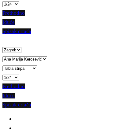
Prethodno
Iduće
Spisak crtača
Prethodno
Iduće
Spisak crtača