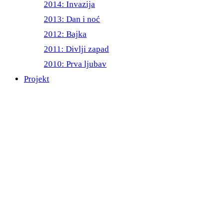
2014: Invazija
2013: Dan i noć
2012: Bajka
2011: Divlji zapad
2010: Prva ljubav
Projekt