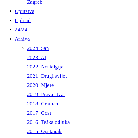
Zagreb
Uputstva
Upload
24/24
Arhiva
2024: San
2023: AI
2022: Nostalgija
2021: Drugi svijet
2020: Mjere
2019: Prava stvar
2018: Granica
2017: Gost
2016: Teška odluka
2015: Opstanak