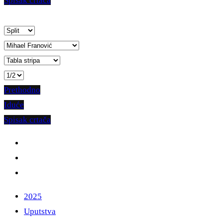
Spisak crtača
Prethodno
Iduće
Spisak crtača
2025
Uputstva