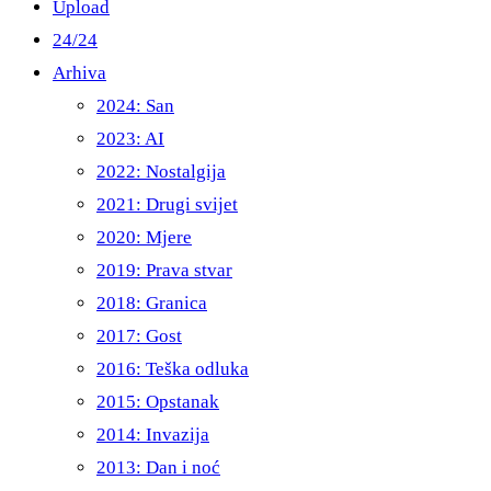
Upload
24/24
Arhiva
2024: San
2023: AI
2022: Nostalgija
2021: Drugi svijet
2020: Mjere
2019: Prava stvar
2018: Granica
2017: Gost
2016: Teška odluka
2015: Opstanak
2014: Invazija
2013: Dan i noć