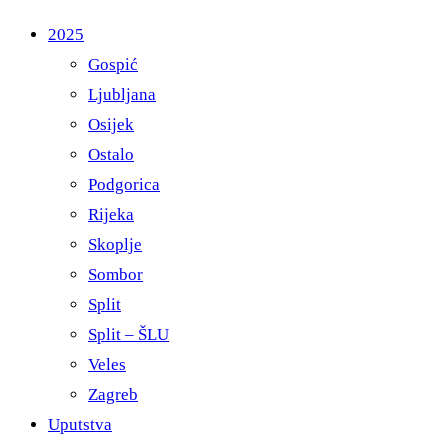
2025
Gospić
Ljubljana
Osijek
Ostalo
Podgorica
Rijeka
Skoplje
Sombor
Split
Split – ŠLU
Veles
Zagreb
Uputstva