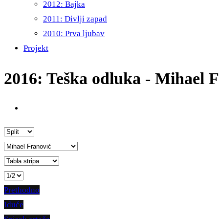
2012: Bajka
2011: Divlji zapad
2010: Prva ljubav
Projekt
2016: Teška odluka - Mihael 
Prethodno
Iduće