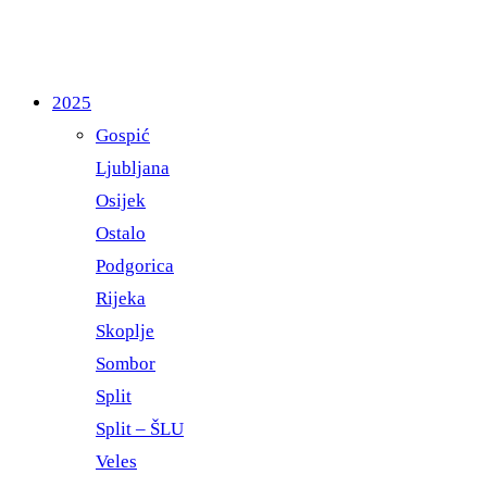
2025
Gospić
Ljubljana
Osijek
Ostalo
Podgorica
Rijeka
Skoplje
Sombor
Split
Split – ŠLU
Veles