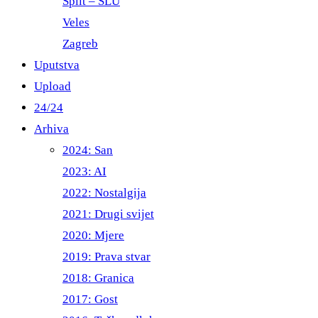
Split – ŠLU
Veles
Zagreb
Uputstva
Upload
24/24
Arhiva
2024: San
2023: AI
2022: Nostalgija
2021: Drugi svijet
2020: Mjere
2019: Prava stvar
2018: Granica
2017: Gost