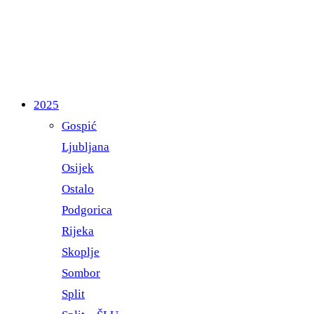
2025
Gospić
Ljubljana
Osijek
Ostalo
Podgorica
Rijeka
Skoplje
Sombor
Split