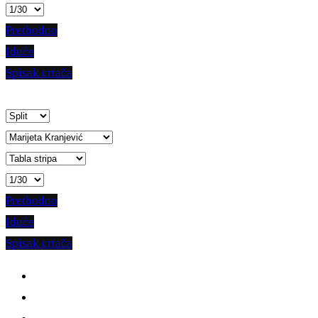
Prethodno
Iduće
Spisak crtača
Prethodno
Iduće
Spisak crtača