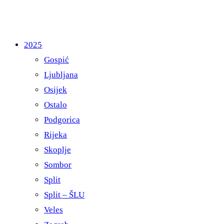
2025
Gospić
Ljubljana
Osijek
Ostalo
Podgorica
Rijeka
Skoplje
Sombor
Split
Split – ŠLU
Veles