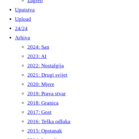
Zagreb
Uputstva
Upload
24/24
Arhiva
2024: San
2023: AI
2022: Nostalgija
2021: Drugi svijet
2020: Mjere
2019: Prava stvar
2018: Granica
2017: Gost
2016: Teška odluka
2015: Opstanak