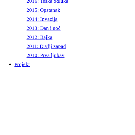
2016: Teška odluka
2015: Opstanak
2014: Invazija
2013: Dan i noć
2012: Bajka
2011: Divlji zapad
2010: Prva ljubav
Projekt