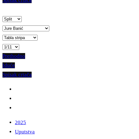
Spisak crtača
Prethodno
Iduće
Spisak crtača
2025
Uputstva