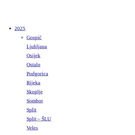
2025
Gospić
Ljubljana
Osijek
Ostalo
Podgorica
Rijeka
Skoplje
Sombor
Split
Split – ŠLU
Veles