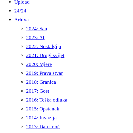
Upload
24/24
Arhiva
2024: San
2023: AI
2022: Nostalgija
2021: Drugi svijet
2020: Mjere
2019: Prava stvar
2018: Granica
2017: Gost
2016: Teška odluka
2015: Opstanak
2014: Invazija
2013: Dan i noć