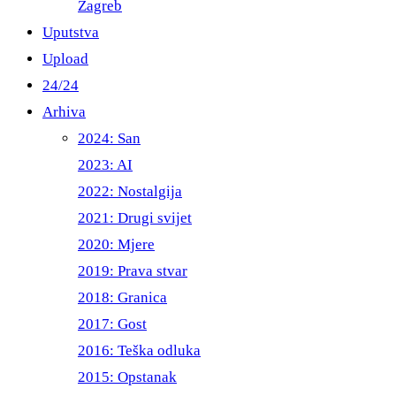
Zagreb
Uputstva
Upload
24/24
Arhiva
2024: San
2023: AI
2022: Nostalgija
2021: Drugi svijet
2020: Mjere
2019: Prava stvar
2018: Granica
2017: Gost
2016: Teška odluka
2015: Opstanak