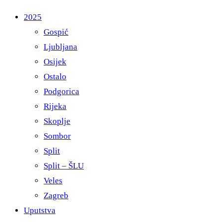
2025
Gospić
Ljubljana
Osijek
Ostalo
Podgorica
Rijeka
Skoplje
Sombor
Split
Split – ŠLU
Veles
Zagreb
Uputstva