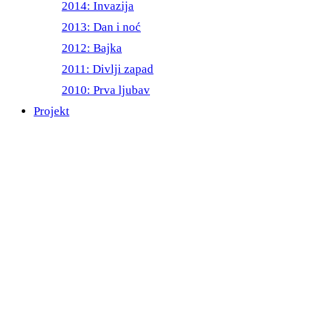
2014: Invazija
2013: Dan i noć
2012: Bajka
2011: Divlji zapad
2010: Prva ljubav
Projekt