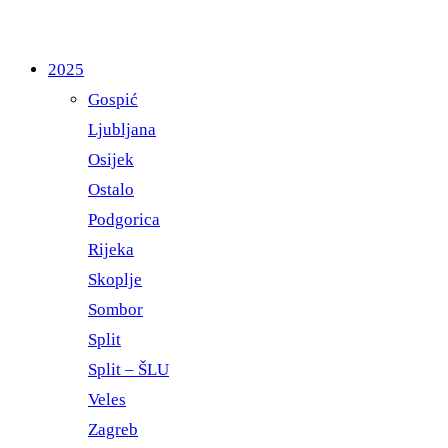
2025
Gospić
Ljubljana
Osijek
Ostalo
Podgorica
Rijeka
Skoplje
Sombor
Split
Split – ŠLU
Veles
Zagreb