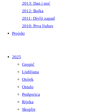
2013: Dan i noć
2012: Bajka
2011: Divlji zapad
2010: Prva ljubav
Projekt
2025
Gospić
Ljubljana
Osijek
Ostalo
Podgorica
Rijeka
Skoplje