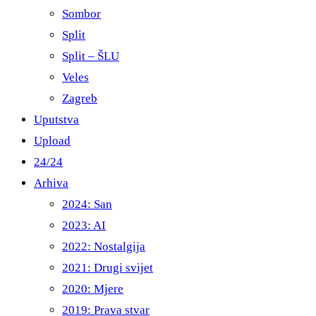
Sombor
Split
Split – ŠLU
Veles
Zagreb
Uputstva
Upload
24/24
Arhiva
2024: San
2023: AI
2022: Nostalgija
2021: Drugi svijet
2020: Mjere
2019: Prava stvar