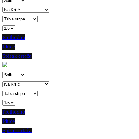
Prethodno
Iduće
Spisak crtača
Prethodno
Iduće
Spisak crtača