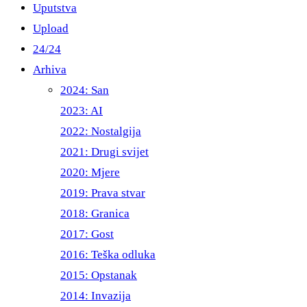
Uputstva
Upload
24/24
Arhiva
2024: San
2023: AI
2022: Nostalgija
2021: Drugi svijet
2020: Mjere
2019: Prava stvar
2018: Granica
2017: Gost
2016: Teška odluka
2015: Opstanak
2014: Invazija