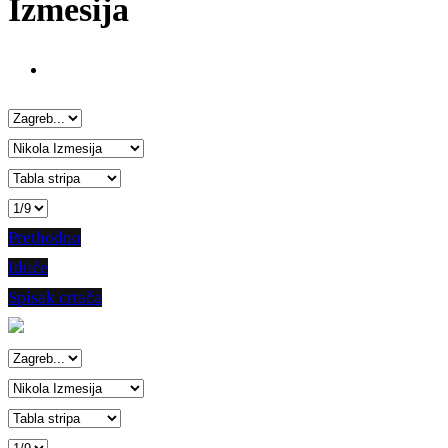
Izmesija
Prethodno
Iduće
Spisak crtača