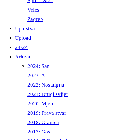
Split – ŠLU
Veles
Zagreb
Uputstva
Upload
24/24
Arhiva
2024: San
2023: AI
2022: Nostalgija
2021: Drugi svijet
2020: Mjere
2019: Prava stvar
2018: Granica
2017: Gost