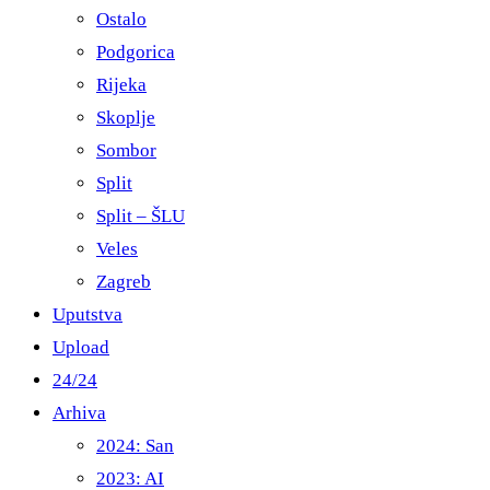
Ostalo
Podgorica
Rijeka
Skoplje
Sombor
Split
Split – ŠLU
Veles
Zagreb
Uputstva
Upload
24/24
Arhiva
2024: San
2023: AI