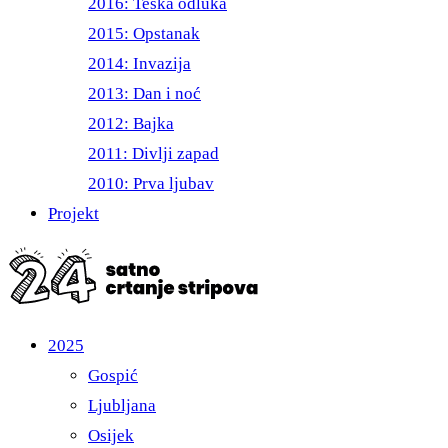
2016: Teška odluka
2015: Opstanak
2014: Invazija
2013: Dan i noć
2012: Bajka
2011: Divlji zapad
2010: Prva ljubav
Projekt
2025
Gospić
Ljubljana
Osijek