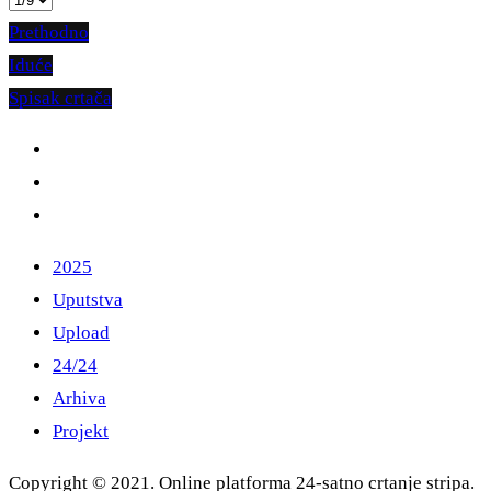
Prethodno
Iduće
Spisak crtača
2025
Uputstva
Upload
24/24
Arhiva
Projekt
Copyright © 2021. Online platforma 24-satno crtanje stripa.