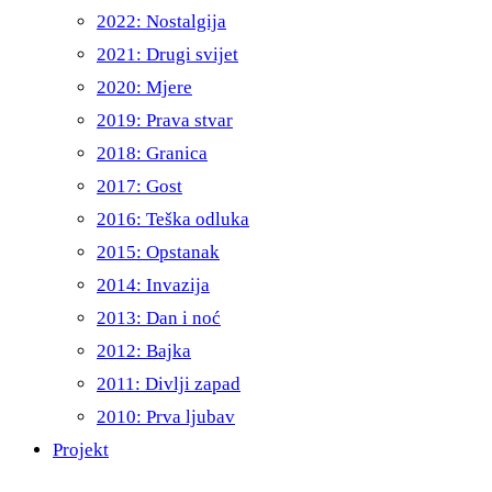
2022: Nostalgija
2021: Drugi svijet
2020: Mjere
2019: Prava stvar
2018: Granica
2017: Gost
2016: Teška odluka
2015: Opstanak
2014: Invazija
2013: Dan i noć
2012: Bajka
2011: Divlji zapad
2010: Prva ljubav
Projekt