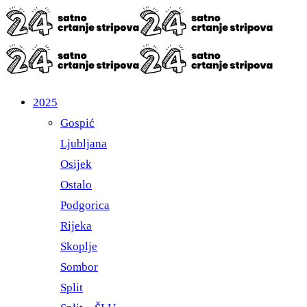
2025
Gospić
Ljubljana
Osijek
Ostalo
Podgorica
Rijeka
Skoplje
Sombor
Split