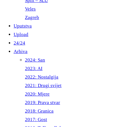
Split – ŠLU
Veles
Zagreb
Uputstva
Upload
24/24
Arhiva
2024: San
2023: AI
2022: Nostalgija
2021: Drugi svijet
2020: Mjere
2019: Prava stvar
2018: Granica
2017: Gost