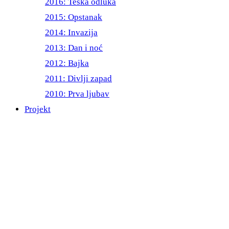
2016: Teška odluka
2015: Opstanak
2014: Invazija
2013: Dan i noć
2012: Bajka
2011: Divlji zapad
2010: Prva ljubav
Projekt