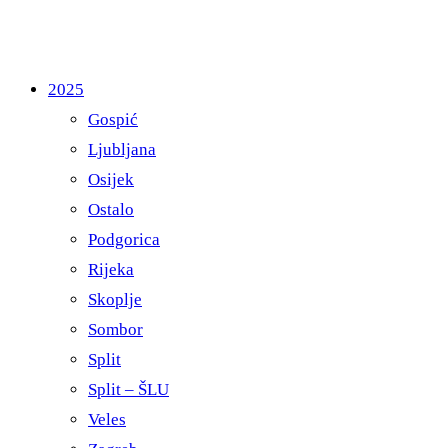
2025
Gospić
Ljubljana
Osijek
Ostalo
Podgorica
Rijeka
Skoplje
Sombor
Split
Split – ŠLU
Veles