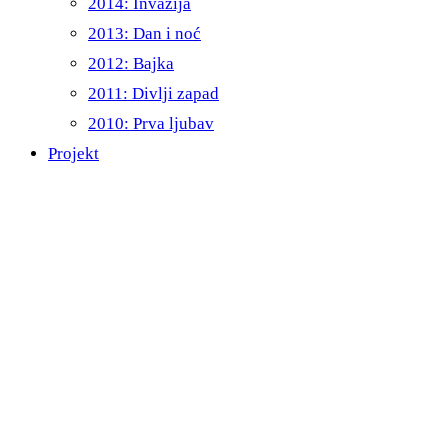
2014: Invazija
2013: Dan i noć
2012: Bajka
2011: Divlji zapad
2010: Prva ljubav
Projekt