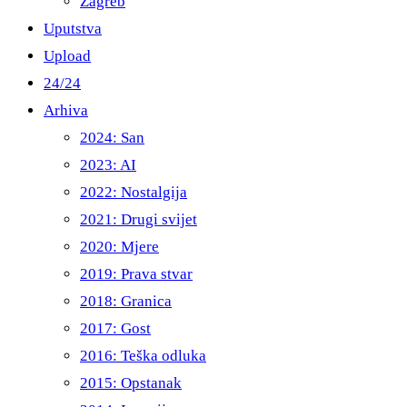
Zagreb
Uputstva
Upload
24/24
Arhiva
2024: San
2023: AI
2022: Nostalgija
2021: Drugi svijet
2020: Mjere
2019: Prava stvar
2018: Granica
2017: Gost
2016: Teška odluka
2015: Opstanak