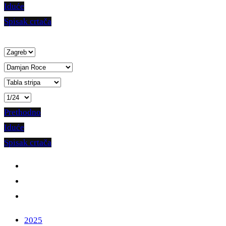
Iduće
Spisak crtača
Prethodno
Iduće
Spisak crtača
2025