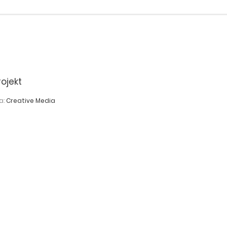
rojekt
a:
Creative Media