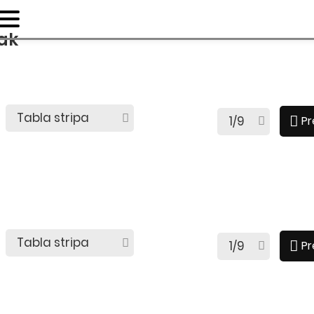
jak
P
P