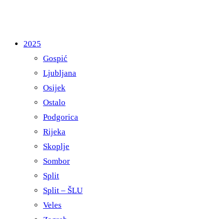
2025
Gospić
Ljubljana
Osijek
Ostalo
Podgorica
Rijeka
Skoplje
Sombor
Split
Split – ŠLU
Veles