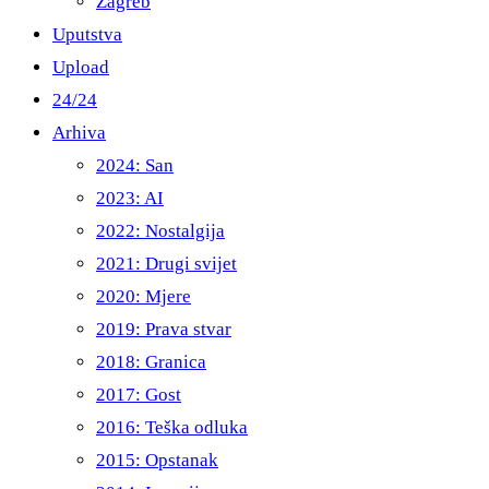
Zagreb
Uputstva
Upload
24/24
Arhiva
2024: San
2023: AI
2022: Nostalgija
2021: Drugi svijet
2020: Mjere
2019: Prava stvar
2018: Granica
2017: Gost
2016: Teška odluka
2015: Opstanak