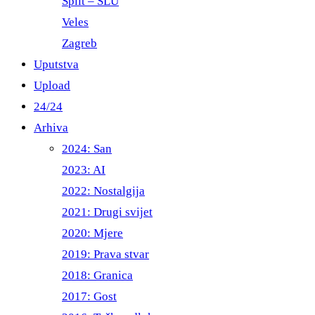
Split – ŠLU
Veles
Zagreb
Uputstva
Upload
24/24
Arhiva
2024: San
2023: AI
2022: Nostalgija
2021: Drugi svijet
2020: Mjere
2019: Prava stvar
2018: Granica
2017: Gost