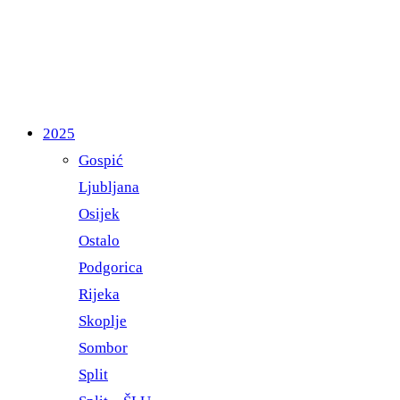
2025
Gospić
Ljubljana
Osijek
Ostalo
Podgorica
Rijeka
Skoplje
Sombor
Split