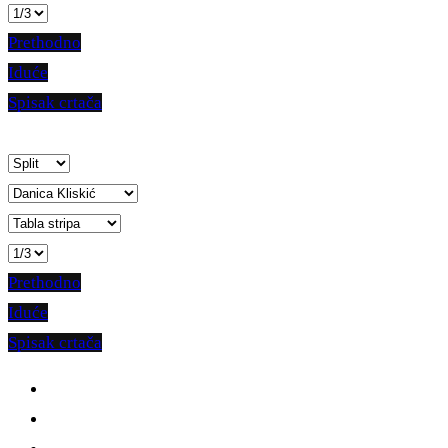
Prethodno
Iduće
Spisak crtača
Prethodno
Iduće
Spisak crtača