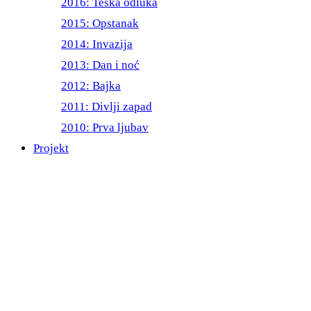
2016: Teška odluka
2015: Opstanak
2014: Invazija
2013: Dan i noć
2012: Bajka
2011: Divlji zapad
2010: Prva ljubav
Projekt