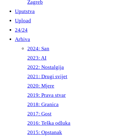
Zagreb
Uputstva
Upload
24/24
Arhiva
2024: San
2023: AI
2022: Nostalgija
2021: Drugi svijet
2020: Mjere
2019: Prava stvar
2018: Granica
2017: Gost
2016: Teška odluka
2015: Opstanak