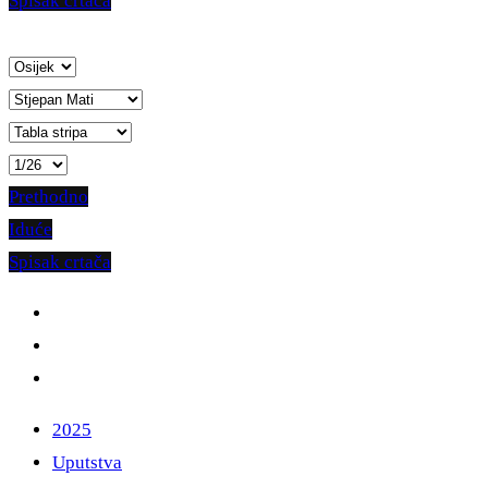
Spisak crtača
Prethodno
Iduće
Spisak crtača
2025
Uputstva