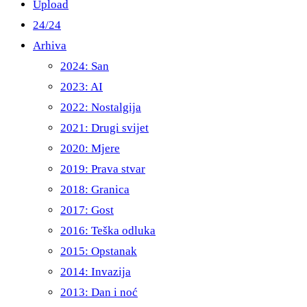
Upload
24/24
Arhiva
2024: San
2023: AI
2022: Nostalgija
2021: Drugi svijet
2020: Mjere
2019: Prava stvar
2018: Granica
2017: Gost
2016: Teška odluka
2015: Opstanak
2014: Invazija
2013: Dan i noć