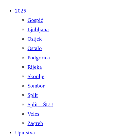
2025
Gospić
Ljubljana
Osijek
Ostalo
Podgorica
Rijeka
Skoplje
Sombor
Split
Split – ŠLU
Veles
Zagreb
Uputstva