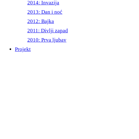
2014: Invazija
2013: Dan i noć
2012: Bajka
2011: Divlji zapad
2010: Prva ljubav
Projekt