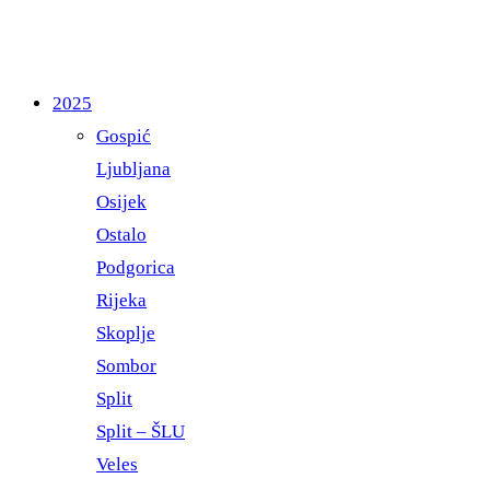
2025
Gospić
Ljubljana
Osijek
Ostalo
Podgorica
Rijeka
Skoplje
Sombor
Split
Split – ŠLU
Veles