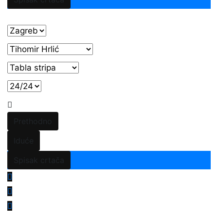
Prethodno
Iduće
Spisak crtača