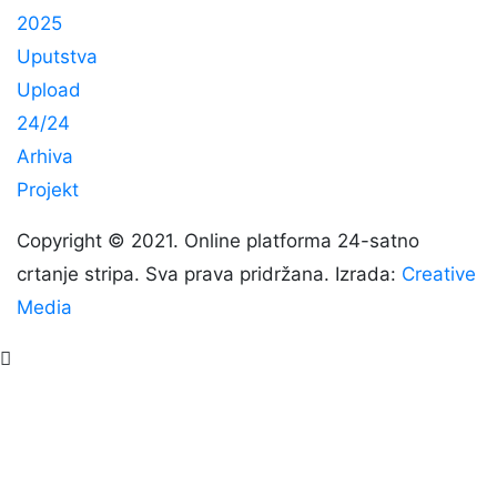
2025
Uputstva
Upload
24/24
Arhiva
Projekt
Copyright © 2021. Online platforma 24-satno
crtanje stripa. Sva prava pridržana. Izrada:
Creative
Media