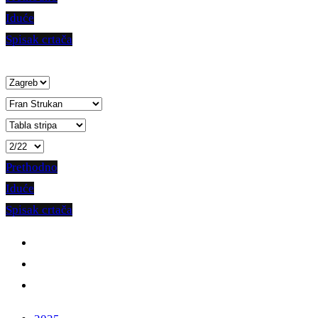
Iduće
Spisak crtača
Prethodno
Iduće
Spisak crtača