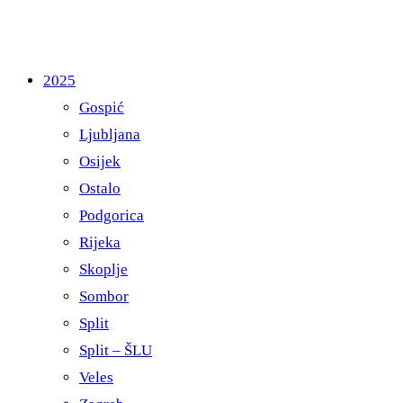
2025
Gospić
Ljubljana
Osijek
Ostalo
Podgorica
Rijeka
Skoplje
Sombor
Split
Split – ŠLU
Veles