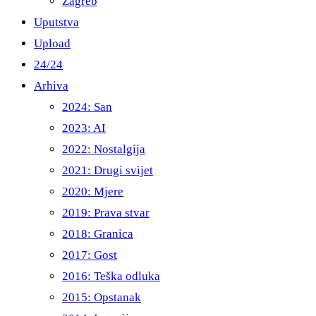
Zagreb
Uputstva
Upload
24/24
Arhiva
2024: San
2023: AI
2022: Nostalgija
2021: Drugi svijet
2020: Mjere
2019: Prava stvar
2018: Granica
2017: Gost
2016: Teška odluka
2015: Opstanak