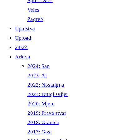
Split – ŠLU
Veles
Zagreb
Uputstva
Upload
24/24
Arhiva
2024: San
2023: AI
2022: Nostalgija
2021: Drugi svijet
2020: Mjere
2019: Prava stvar
2018: Granica
2017: Gost