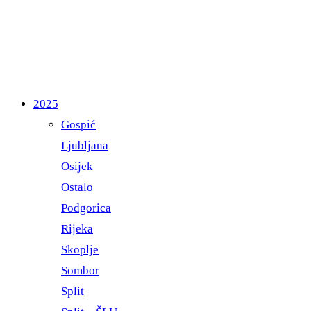
2025
Gospić
Ljubljana
Osijek
Ostalo
Podgorica
Rijeka
Skoplje
Sombor
Split