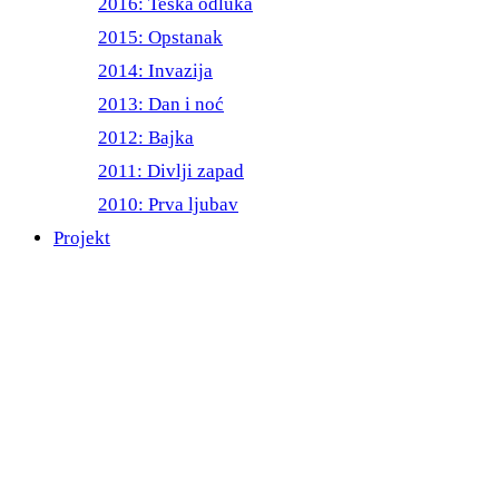
2016: Teška odluka
2015: Opstanak
2014: Invazija
2013: Dan i noć
2012: Bajka
2011: Divlji zapad
2010: Prva ljubav
Projekt