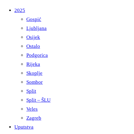
2025
Gospić
Ljubljana
Osijek
Ostalo
Podgorica
Rijeka
Skoplje
Sombor
Split
Split – ŠLU
Veles
Zagreb
Uputstva