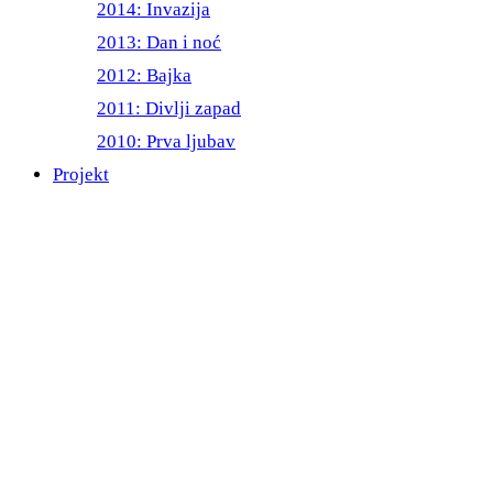
2014: Invazija
2013: Dan i noć
2012: Bajka
2011: Divlji zapad
2010: Prva ljubav
Projekt