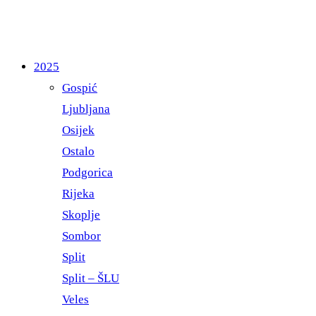
2025
Gospić
Ljubljana
Osijek
Ostalo
Podgorica
Rijeka
Skoplje
Sombor
Split
Split – ŠLU
Veles