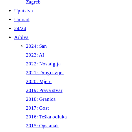
Zagreb
Uputstva
Upload
24/24
Arhiva
2024: San
2023: AI
2022: Nostalgija
2021: Drugi svijet
2020: Mjere
2019: Prava stvar
2018: Granica
2017: Gost
2016: Teška odluka
2015: Opstanak