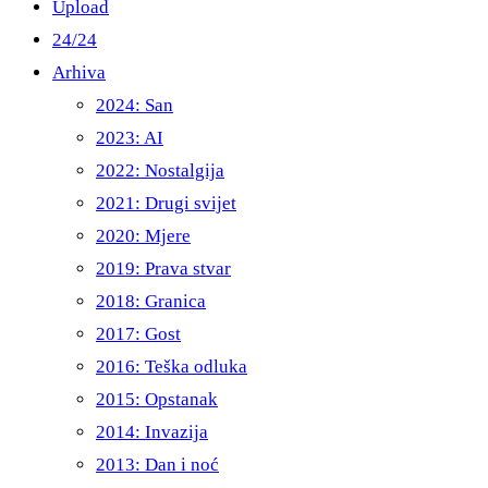
Upload
24/24
Arhiva
2024: San
2023: AI
2022: Nostalgija
2021: Drugi svijet
2020: Mjere
2019: Prava stvar
2018: Granica
2017: Gost
2016: Teška odluka
2015: Opstanak
2014: Invazija
2013: Dan i noć