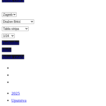
Spisak crtača
Prethodno
Iduće
Spisak crtača
2025
Uputstva