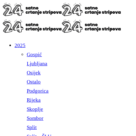
2025
Gospić
Ljubljana
Osijek
Ostalo
Podgorica
Rijeka
Skoplje
Sombor
Split