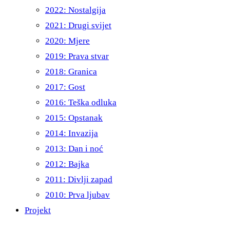
2022: Nostalgija
2021: Drugi svijet
2020: Mjere
2019: Prava stvar
2018: Granica
2017: Gost
2016: Teška odluka
2015: Opstanak
2014: Invazija
2013: Dan i noć
2012: Bajka
2011: Divlji zapad
2010: Prva ljubav
Projekt