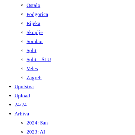
Ostalo
Podgorica
Rijeka
Skoplje
Sombor
Split
Split – ŠLU
Veles
Zagreb
Uputstva
Upload
24/24
Arhiva
2024: San
2023: AI