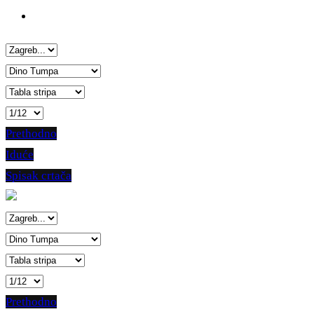
Prethodno
Iduće
Spisak crtača
Prethodno