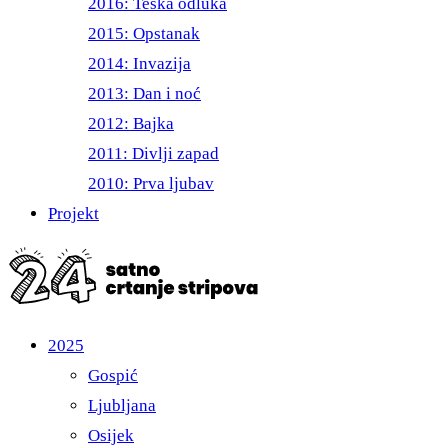
2016: Teška odluka
2015: Opstanak
2014: Invazija
2013: Dan i noć
2012: Bajka
2011: Divlji zapad
2010: Prva ljubav
Projekt
2025
Gospić
Ljubljana
Osijek