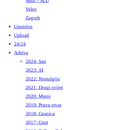
Split – ŠLU
Veles
Zagreb
Uputstva
Upload
24/24
Arhiva
2024: San
2023: AI
2022: Nostalgija
2021: Drugi svijet
2020: Mjere
2019: Prava stvar
2018: Granica
2017: Gost