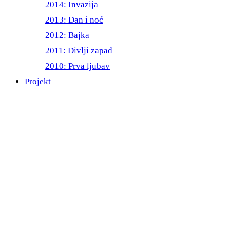
2014: Invazija
2013: Dan i noć
2012: Bajka
2011: Divlji zapad
2010: Prva ljubav
Projekt