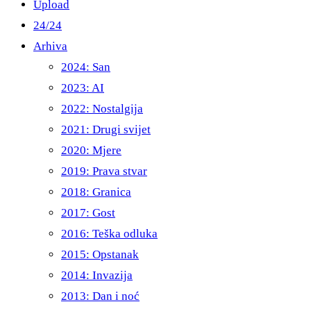
Upload
24/24
Arhiva
2024: San
2023: AI
2022: Nostalgija
2021: Drugi svijet
2020: Mjere
2019: Prava stvar
2018: Granica
2017: Gost
2016: Teška odluka
2015: Opstanak
2014: Invazija
2013: Dan i noć