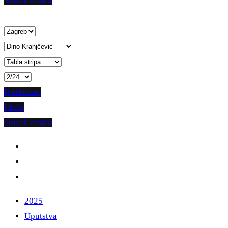
Spisak crtača
Prethodno
Iduće
Spisak crtača
2025
Uputstva