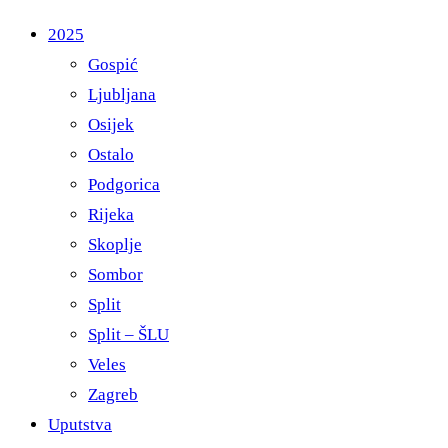
2025
Gospić
Ljubljana
Osijek
Ostalo
Podgorica
Rijeka
Skoplje
Sombor
Split
Split – ŠLU
Veles
Zagreb
Uputstva