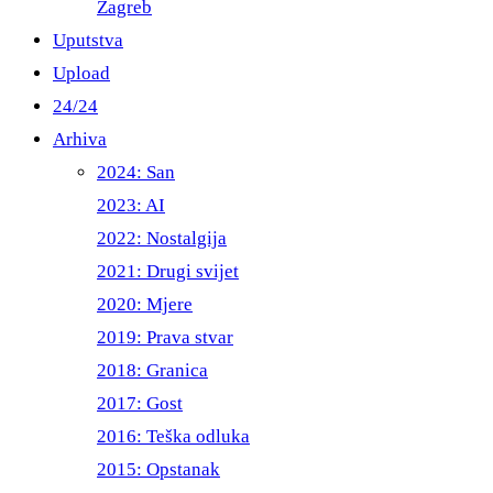
Zagreb
Uputstva
Upload
24/24
Arhiva
2024: San
2023: AI
2022: Nostalgija
2021: Drugi svijet
2020: Mjere
2019: Prava stvar
2018: Granica
2017: Gost
2016: Teška odluka
2015: Opstanak