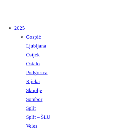
2025
Gospić
Ljubljana
Osijek
Ostalo
Podgorica
Rijeka
Skoplje
Sombor
Split
Split – ŠLU
Veles