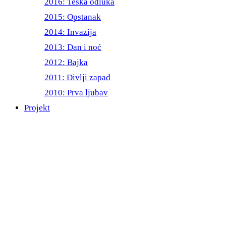
2016: Teška odluka
2015: Opstanak
2014: Invazija
2013: Dan i noć
2012: Bajka
2011: Divlji zapad
2010: Prva ljubav
Projekt