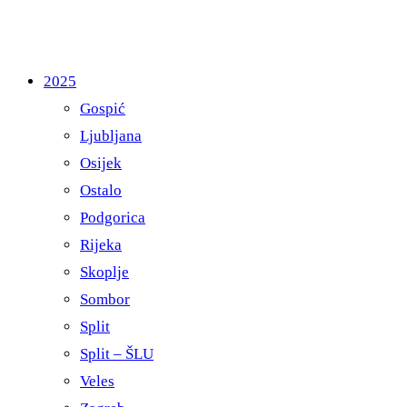
2025
Gospić
Ljubljana
Osijek
Ostalo
Podgorica
Rijeka
Skoplje
Sombor
Split
Split – ŠLU
Veles