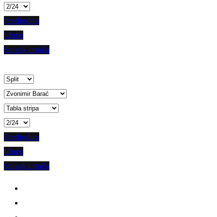
Prethodno
Iduće
Spisak crtača
Prethodno
Iduće
Spisak crtača