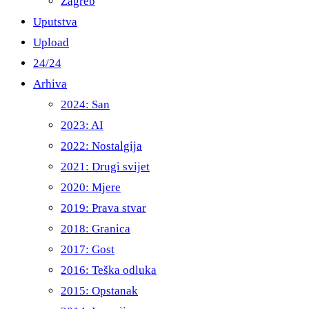
Zagreb
Uputstva
Upload
24/24
Arhiva
2024: San
2023: AI
2022: Nostalgija
2021: Drugi svijet
2020: Mjere
2019: Prava stvar
2018: Granica
2017: Gost
2016: Teška odluka
2015: Opstanak