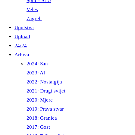
Split – ŠLU
Veles
Zagreb
Uputstva
Upload
24/24
Arhiva
2024: San
2023: AI
2022: Nostalgija
2021: Drugi svijet
2020: Mjere
2019: Prava stvar
2018: Granica
2017: Gost