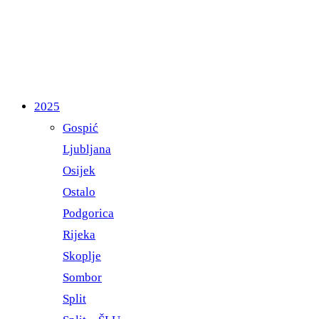
2025
Gospić
Ljubljana
Osijek
Ostalo
Podgorica
Rijeka
Skoplje
Sombor
Split