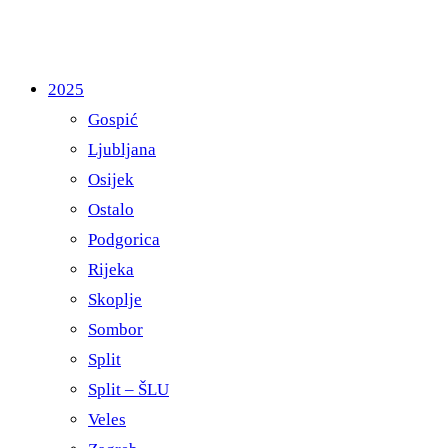
2025
Gospić
Ljubljana
Osijek
Ostalo
Podgorica
Rijeka
Skoplje
Sombor
Split
Split – ŠLU
Veles