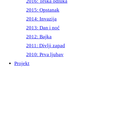
2016: Teška odluka
2015: Opstanak
2014: Invazija
2013: Dan i noć
2012: Bajka
2011: Divlji zapad
2010: Prva ljubav
Projekt