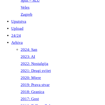
Split – ŠLU
Veles
Zagreb
Uputstva
Upload
24/24
Arhiva
2024: San
2023: AI
2022: Nostalgija
2021: Drugi svijet
2020: Mjere
2019: Prava stvar
2018: Granica
2017: Gost