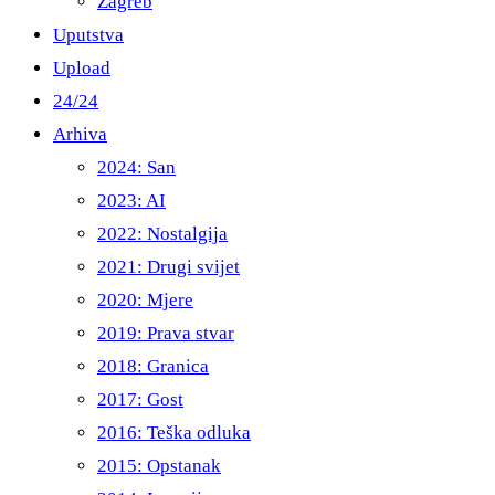
Zagreb
Uputstva
Upload
24/24
Arhiva
2024: San
2023: AI
2022: Nostalgija
2021: Drugi svijet
2020: Mjere
2019: Prava stvar
2018: Granica
2017: Gost
2016: Teška odluka
2015: Opstanak