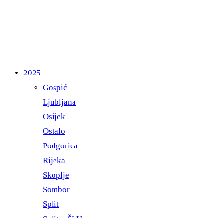
2025
Gospić
Ljubljana
Osijek
Ostalo
Podgorica
Rijeka
Skoplje
Sombor
Split