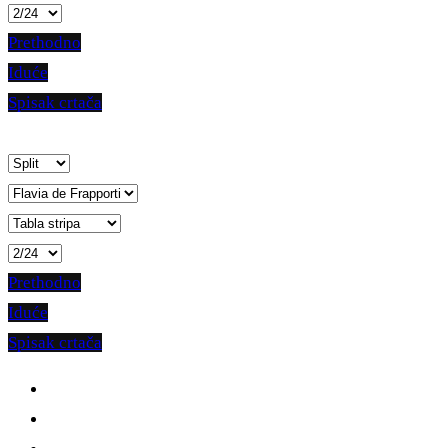
Prethodno
Iduće
Spisak crtača
Prethodno
Iduće
Spisak crtača