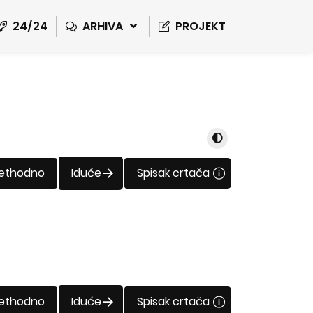
24/24
ARHIVA
PROJEKT
rethodno
Iduće
Spisak crtača
rethodno
Iduće
Spisak crtača