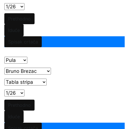
Prethodno
Iduće
Spisak crtača
Prethodno
Iduće
Spisak crtača