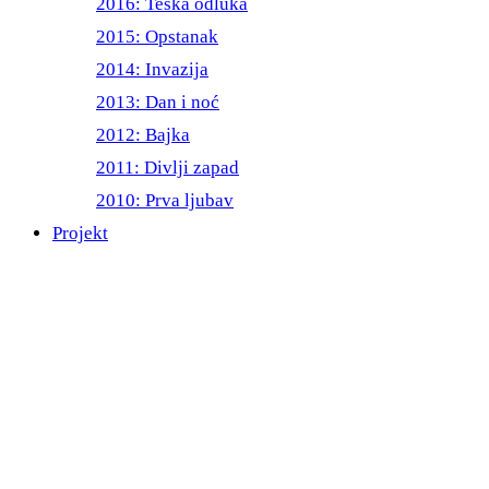
2016: Teška odluka
2015: Opstanak
2014: Invazija
2013: Dan i noć
2012: Bajka
2011: Divlji zapad
2010: Prva ljubav
Projekt