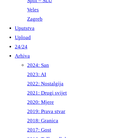
Split – ŠLU
Veles
Zagreb
Uputstva
Upload
24/24
Arhiva
2024: San
2023: AI
2022: Nostalgija
2021: Drugi svijet
2020: Mjere
2019: Prava stvar
2018: Granica
2017: Gost