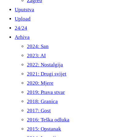
Zagreb
Uputstva
Upload
24/24
Arhiva
2024: San
2023: AI
2022: Nostalgija
2021: Drugi svijet
2020: Mjere
2019: Prava stvar
2018: Granica
2017: Gost
2016: Teška odluka
2015: Opstanak