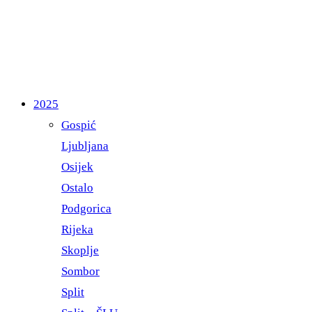
2025
Gospić
Ljubljana
Osijek
Ostalo
Podgorica
Rijeka
Skoplje
Sombor
Split