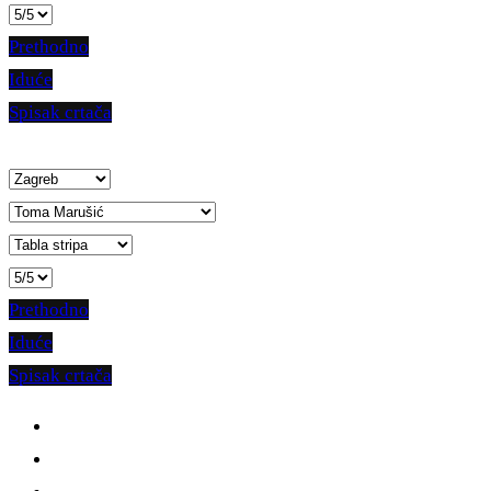
Prethodno
Iduće
Spisak crtača
Prethodno
Iduće
Spisak crtača