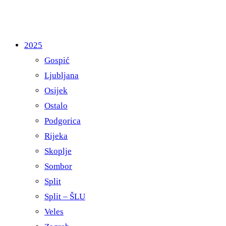
2025
Gospić
Ljubljana
Osijek
Ostalo
Podgorica
Rijeka
Skoplje
Sombor
Split
Split – ŠLU
Veles