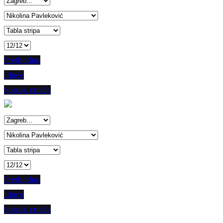
Prethodno
Iduće
Spisak crtača
Prethodno
Iduće
Spisak crtača