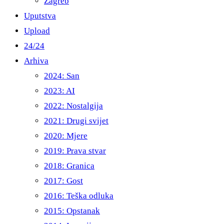
Zagreb
Uputstva
Upload
24/24
Arhiva
2024: San
2023: AI
2022: Nostalgija
2021: Drugi svijet
2020: Mjere
2019: Prava stvar
2018: Granica
2017: Gost
2016: Teška odluka
2015: Opstanak