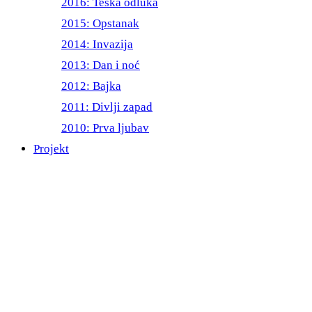
2016: Teška odluka
2015: Opstanak
2014: Invazija
2013: Dan i noć
2012: Bajka
2011: Divlji zapad
2010: Prva ljubav
Projekt