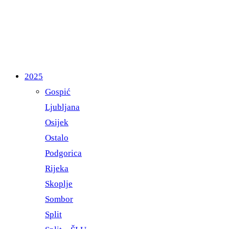
2025
Gospić
Ljubljana
Osijek
Ostalo
Podgorica
Rijeka
Skoplje
Sombor
Split