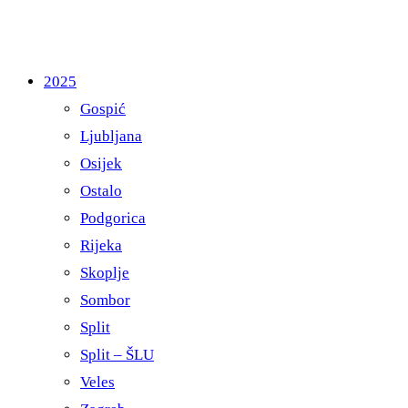
2025
Gospić
Ljubljana
Osijek
Ostalo
Podgorica
Rijeka
Skoplje
Sombor
Split
Split – ŠLU
Veles