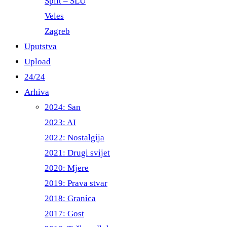
Split – ŠLU
Veles
Zagreb
Uputstva
Upload
24/24
Arhiva
2024: San
2023: AI
2022: Nostalgija
2021: Drugi svijet
2020: Mjere
2019: Prava stvar
2018: Granica
2017: Gost