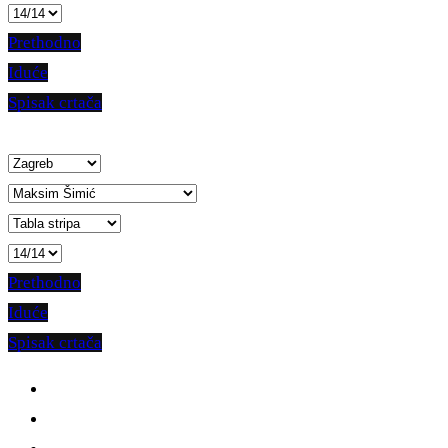
Prethodno
Iduće
Spisak crtača
Prethodno
Iduće
Spisak crtača