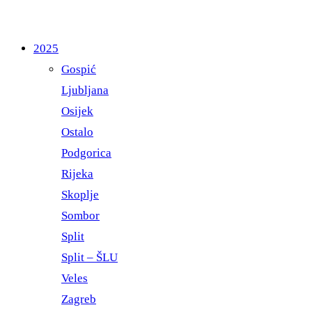
2025
Gospić
Ljubljana
Osijek
Ostalo
Podgorica
Rijeka
Skoplje
Sombor
Split
Split – ŠLU
Veles
Zagreb