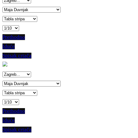
Prethodno
Iduće
Spisak crtača
Prethodno
Iduće
Spisak crtača