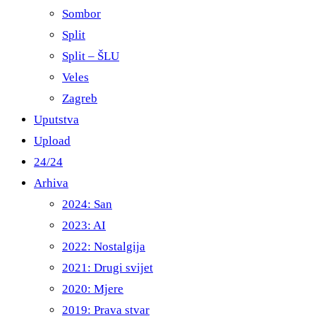
Sombor
Split
Split – ŠLU
Veles
Zagreb
Uputstva
Upload
24/24
Arhiva
2024: San
2023: AI
2022: Nostalgija
2021: Drugi svijet
2020: Mjere
2019: Prava stvar