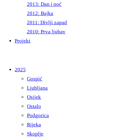
2013: Dan i noć
2012: Bajka
2011: Divlji zapad
2010: Prva ljubav
Projekt
2025
Gospić
Ljubljana
Osijek
Ostalo
Podgorica
Rijeka
Skoplje