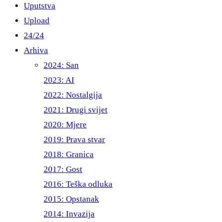
Uputstva
Upload
24/24
Arhiva
2024: San
2023: AI
2022: Nostalgija
2021: Drugi svijet
2020: Mjere
2019: Prava stvar
2018: Granica
2017: Gost
2016: Teška odluka
2015: Opstanak
2014: Invazija