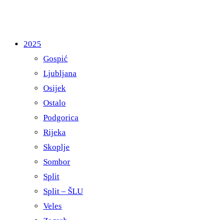
2025
Gospić
Ljubljana
Osijek
Ostalo
Podgorica
Rijeka
Skoplje
Sombor
Split
Split – ŠLU
Veles