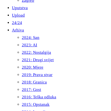
Zagreb
Uputstva
Upload
24/24
Arhiva
2024: San
2023: AI
2022: Nostalgija
2021: Drugi svijet
2020: Mjere
2019: Prava stvar
2018: Granica
2017: Gost
2016: Teška odluka
2015: Opstanak