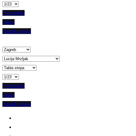
Prethodno
Iduće
Spisak crtača
Prethodno
Iduće
Spisak crtača