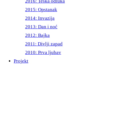
2016: Teška odluka
2015: Opstanak
2014: Invazija
2013: Dan i noć
2012: Bajka
2011: Divlji zapad
2010: Prva ljubav
Projekt