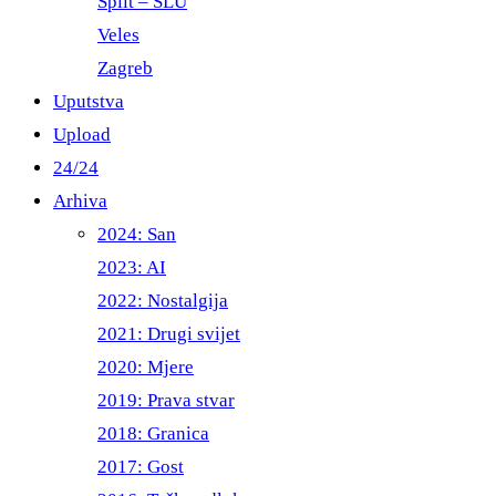
Split – ŠLU
Veles
Zagreb
Uputstva
Upload
24/24
Arhiva
2024: San
2023: AI
2022: Nostalgija
2021: Drugi svijet
2020: Mjere
2019: Prava stvar
2018: Granica
2017: Gost