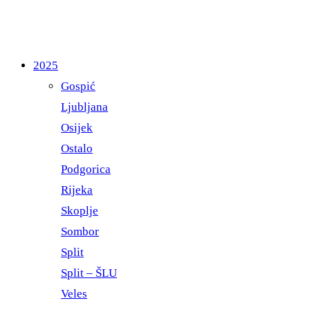
2025
Gospić
Ljubljana
Osijek
Ostalo
Podgorica
Rijeka
Skoplje
Sombor
Split
Split – ŠLU
Veles