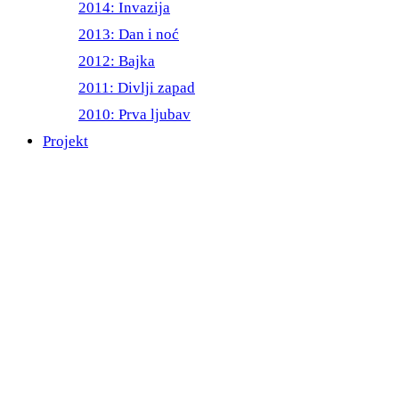
2014: Invazija
2013: Dan i noć
2012: Bajka
2011: Divlji zapad
2010: Prva ljubav
Projekt