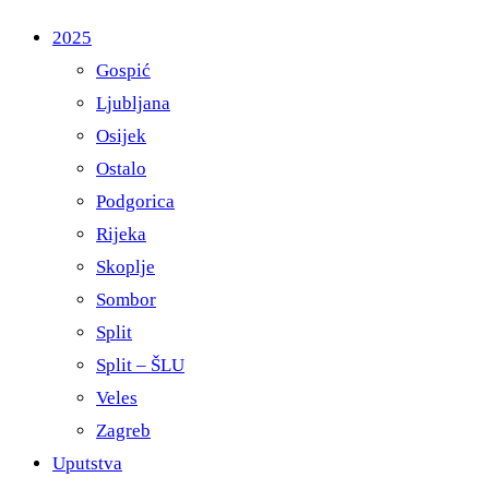
2025
Gospić
Ljubljana
Osijek
Ostalo
Podgorica
Rijeka
Skoplje
Sombor
Split
Split – ŠLU
Veles
Zagreb
Uputstva