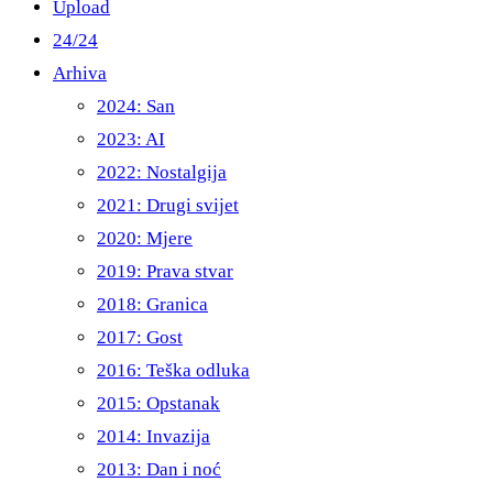
Upload
24/24
Arhiva
2024: San
2023: AI
2022: Nostalgija
2021: Drugi svijet
2020: Mjere
2019: Prava stvar
2018: Granica
2017: Gost
2016: Teška odluka
2015: Opstanak
2014: Invazija
2013: Dan i noć