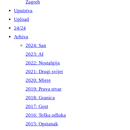
Zagreb
Uputstva
Upload
24/24
Arhiva
2024: San
2023: AI
2022: Nostalgija
2021: Drugi svijet
2020: Mjere
2019: Prava stvar
2018: Granica
2017: Gost
2016: Teška odluka
2015: Opstanak