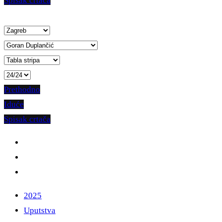
Spisak crtača
Prethodno
Iduće
Spisak crtača
2025
Uputstva