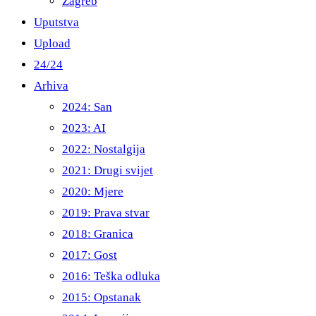
Zagreb
Uputstva
Upload
24/24
Arhiva
2024: San
2023: AI
2022: Nostalgija
2021: Drugi svijet
2020: Mjere
2019: Prava stvar
2018: Granica
2017: Gost
2016: Teška odluka
2015: Opstanak