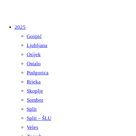
2025
Gospić
Ljubljana
Osijek
Ostalo
Podgorica
Rijeka
Skoplje
Sombor
Split
Split – ŠLU
Veles