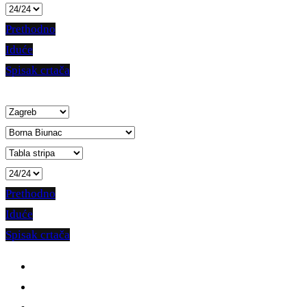
Prethodno
Iduće
Spisak crtača
Prethodno
Iduće
Spisak crtača