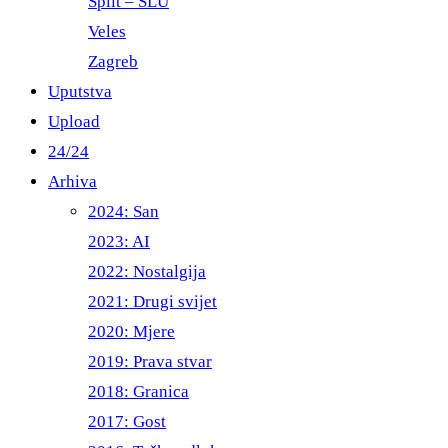
Split – ŠLU
Veles
Zagreb
Uputstva
Upload
24/24
Arhiva
2024: San
2023: AI
2022: Nostalgija
2021: Drugi svijet
2020: Mjere
2019: Prava stvar
2018: Granica
2017: Gost