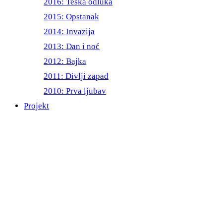
2016: Teška odluka
2015: Opstanak
2014: Invazija
2013: Dan i noć
2012: Bajka
2011: Divlji zapad
2010: Prva ljubav
Projekt