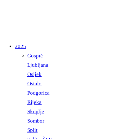
2025
Gospić
Ljubljana
Osijek
Ostalo
Podgorica
Rijeka
Skoplje
Sombor
Split