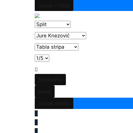
Spisak crtača
Prethodno
Iduće
Spisak crtača