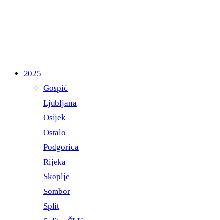
2025
Gospić
Ljubljana
Osijek
Ostalo
Podgorica
Rijeka
Skoplje
Sombor
Split