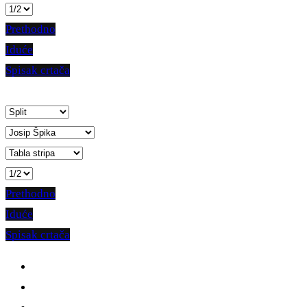
Prethodno
Iduće
Spisak crtača
Prethodno
Iduće
Spisak crtača