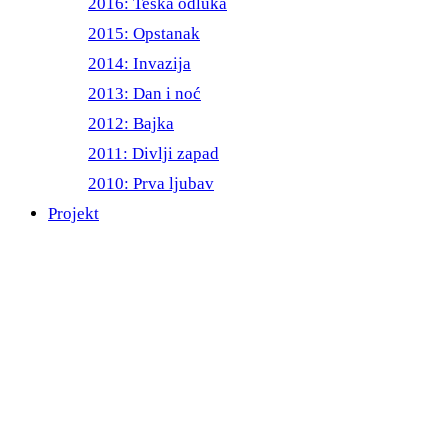
2016: Teška odluka
2015: Opstanak
2014: Invazija
2013: Dan i noć
2012: Bajka
2011: Divlji zapad
2010: Prva ljubav
Projekt