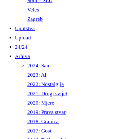
Split – ŠLU
Veles
Zagreb
Uputstva
Upload
24/24
Arhiva
2024: San
2023: AI
2022: Nostalgija
2021: Drugi svijet
2020: Mjere
2019: Prava stvar
2018: Granica
2017: Gost