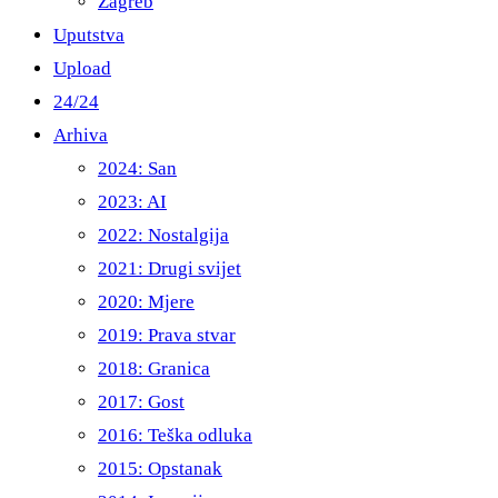
Zagreb
Uputstva
Upload
24/24
Arhiva
2024: San
2023: AI
2022: Nostalgija
2021: Drugi svijet
2020: Mjere
2019: Prava stvar
2018: Granica
2017: Gost
2016: Teška odluka
2015: Opstanak