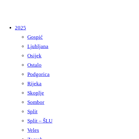
2025
Gospić
Ljubljana
Osijek
Ostalo
Podgorica
Rijeka
Skoplje
Sombor
Split
Split – ŠLU
Veles