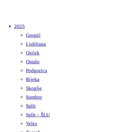
2025
Gospić
Ljubljana
Osijek
Ostalo
Podgorica
Rijeka
Skoplje
Sombor
Split
Split – ŠLU
Veles