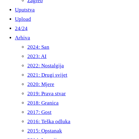
Zagreb
Uputstva
Upload
24/24
Arhiva
2024: San
2023: AI
2022: Nostalgija
2021: Drugi svijet
2020: Mjere
2019: Prava stvar
2018: Granica
2017: Gost
2016: Teška odluka
2015: Opstanak