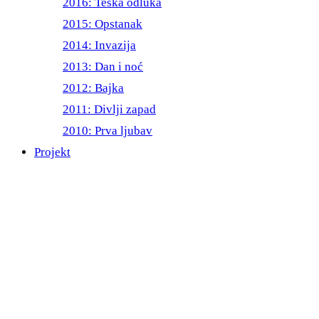
2016: Teška odluka
2015: Opstanak
2014: Invazija
2013: Dan i noć
2012: Bajka
2011: Divlji zapad
2010: Prva ljubav
Projekt