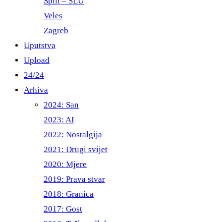
Split – ŠLU
Veles
Zagreb
Uputstva
Upload
24/24
Arhiva
2024: San
2023: AI
2022: Nostalgija
2021: Drugi svijet
2020: Mjere
2019: Prava stvar
2018: Granica
2017: Gost