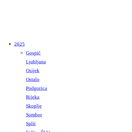
2025
Gospić
Ljubljana
Osijek
Ostalo
Podgorica
Rijeka
Skoplje
Sombor
Split