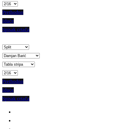
Prethodno
Iduće
Spisak crtača
Prethodno
Iduće
Spisak crtača