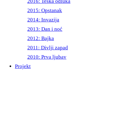
2016: Teška odluka
2015: Opstanak
2014: Invazija
2013: Dan i noć
2012: Bajka
2011: Divlji zapad
2010: Prva ljubav
Projekt