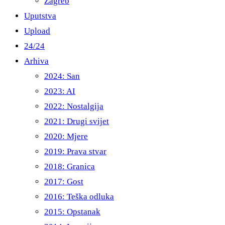
Zagreb
Uputstva
Upload
24/24
Arhiva
2024: San
2023: AI
2022: Nostalgija
2021: Drugi svijet
2020: Mjere
2019: Prava stvar
2018: Granica
2017: Gost
2016: Teška odluka
2015: Opstanak