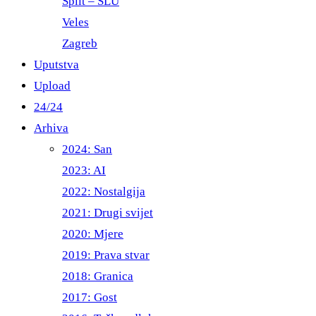
Split – ŠLU
Veles
Zagreb
Uputstva
Upload
24/24
Arhiva
2024: San
2023: AI
2022: Nostalgija
2021: Drugi svijet
2020: Mjere
2019: Prava stvar
2018: Granica
2017: Gost