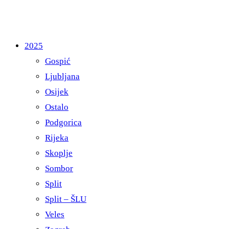
2025
Gospić
Ljubljana
Osijek
Ostalo
Podgorica
Rijeka
Skoplje
Sombor
Split
Split – ŠLU
Veles