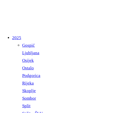
2025
Gospić
Ljubljana
Osijek
Ostalo
Podgorica
Rijeka
Skoplje
Sombor
Split