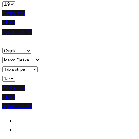
Prethodno
Iduće
Spisak crtača
Prethodno
Iduće
Spisak crtača