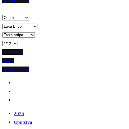
Spisak crtača
Prethodno
Iduće
Spisak crtača
2025
Uputstva