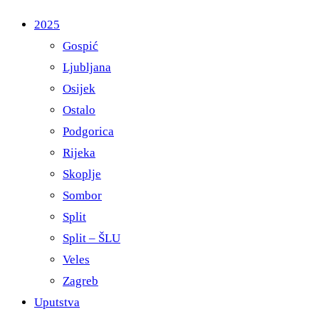
2025
Gospić
Ljubljana
Osijek
Ostalo
Podgorica
Rijeka
Skoplje
Sombor
Split
Split – ŠLU
Veles
Zagreb
Uputstva