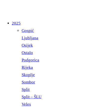
2025
Gospić
Ljubljana
Osijek
Ostalo
Podgorica
Rijeka
Skoplje
Sombor
Split
Split – ŠLU
Veles