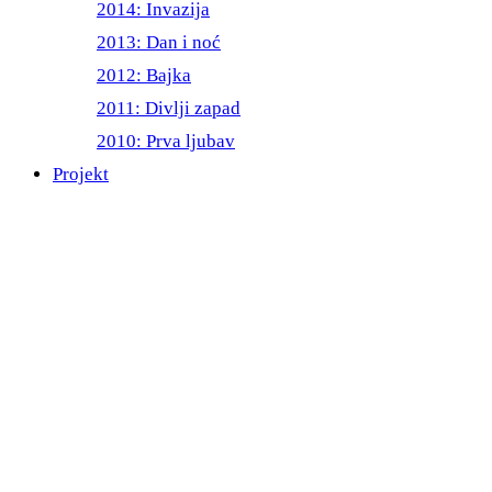
2014: Invazija
2013: Dan i noć
2012: Bajka
2011: Divlji zapad
2010: Prva ljubav
Projekt