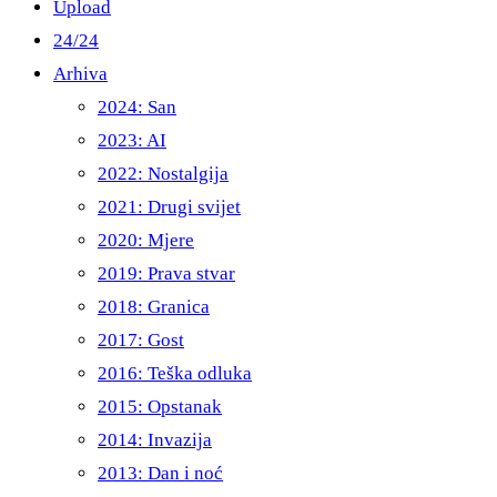
Upload
24/24
Arhiva
2024: San
2023: AI
2022: Nostalgija
2021: Drugi svijet
2020: Mjere
2019: Prava stvar
2018: Granica
2017: Gost
2016: Teška odluka
2015: Opstanak
2014: Invazija
2013: Dan i noć