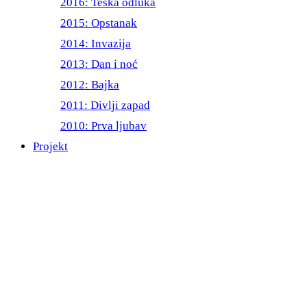
2016: Teška odluka
2015: Opstanak
2014: Invazija
2013: Dan i noć
2012: Bajka
2011: Divlji zapad
2010: Prva ljubav
Projekt