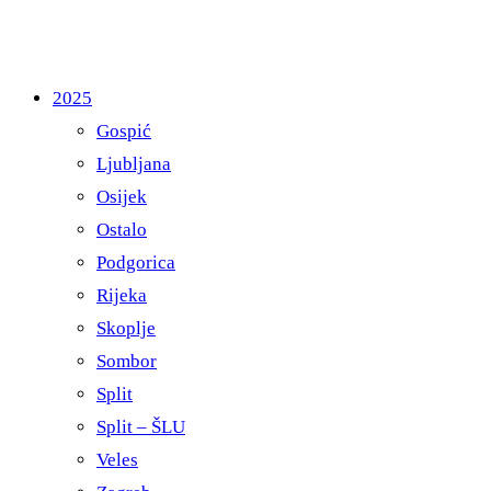
2025
Gospić
Ljubljana
Osijek
Ostalo
Podgorica
Rijeka
Skoplje
Sombor
Split
Split – ŠLU
Veles