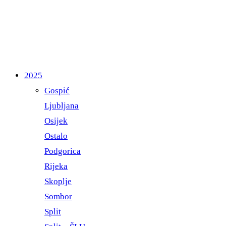
2025
Gospić
Ljubljana
Osijek
Ostalo
Podgorica
Rijeka
Skoplje
Sombor
Split