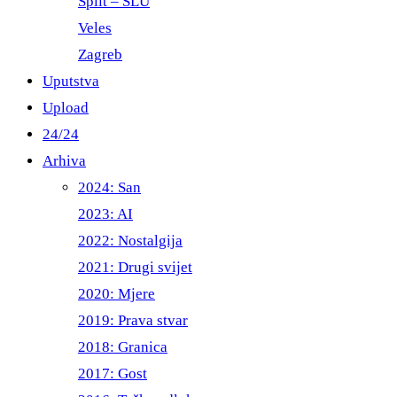
Split – ŠLU
Veles
Zagreb
Uputstva
Upload
24/24
Arhiva
2024: San
2023: AI
2022: Nostalgija
2021: Drugi svijet
2020: Mjere
2019: Prava stvar
2018: Granica
2017: Gost