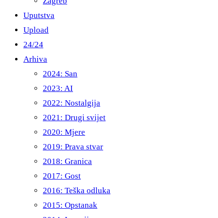
Zagreb
Uputstva
Upload
24/24
Arhiva
2024: San
2023: AI
2022: Nostalgija
2021: Drugi svijet
2020: Mjere
2019: Prava stvar
2018: Granica
2017: Gost
2016: Teška odluka
2015: Opstanak