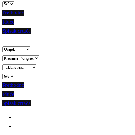
Prethodno
Iduće
Spisak crtača
Prethodno
Iduće
Spisak crtača