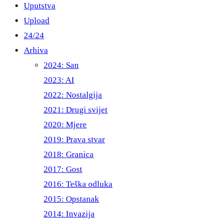
Uputstva
Upload
24/24
Arhiva
2024: San
2023: AI
2022: Nostalgija
2021: Drugi svijet
2020: Mjere
2019: Prava stvar
2018: Granica
2017: Gost
2016: Teška odluka
2015: Opstanak
2014: Invazija