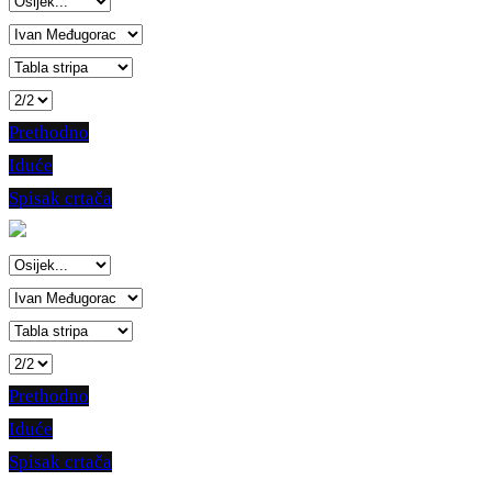
Prethodno
Iduće
Spisak crtača
Prethodno
Iduće
Spisak crtača