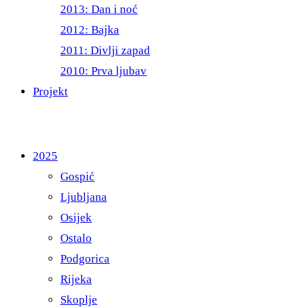
2013: Dan i noć
2012: Bajka
2011: Divlji zapad
2010: Prva ljubav
Projekt
2025
Gospić
Ljubljana
Osijek
Ostalo
Podgorica
Rijeka
Skoplje