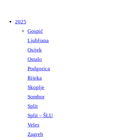
2025
Gospić
Ljubljana
Osijek
Ostalo
Podgorica
Rijeka
Skoplje
Sombor
Split
Split – ŠLU
Veles
Zagreb