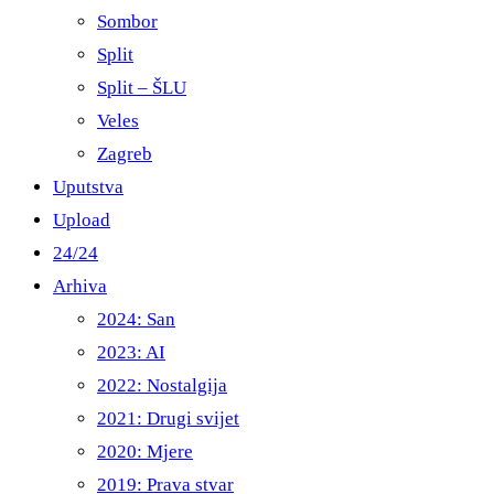
Sombor
Split
Split – ŠLU
Veles
Zagreb
Uputstva
Upload
24/24
Arhiva
2024: San
2023: AI
2022: Nostalgija
2021: Drugi svijet
2020: Mjere
2019: Prava stvar