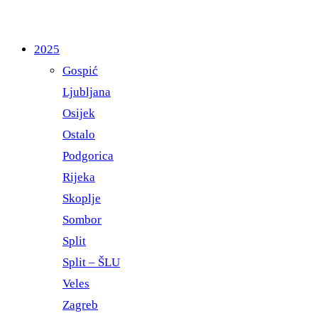
2025
Gospić
Ljubljana
Osijek
Ostalo
Podgorica
Rijeka
Skoplje
Sombor
Split
Split – ŠLU
Veles
Zagreb