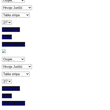
Prethodno
Iduće
Spisak crtača
Prethodno
Iduće
Spisak crtača