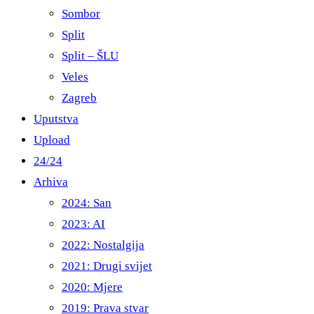
Sombor
Split
Split – ŠLU
Veles
Zagreb
Uputstva
Upload
24/24
Arhiva
2024: San
2023: AI
2022: Nostalgija
2021: Drugi svijet
2020: Mjere
2019: Prava stvar