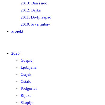
2013: Dan i noć
2012: Bajka
2011: Divlji zapad
2010: Prva ljubav
Projekt
2025
Gospić
Ljubljana
Osijek
Ostalo
Podgorica
Rijeka
Skoplje