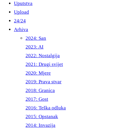
Uputstva
Upload
24/24
Arhiva
2024: San
2023: AI
2022: Nostalgija
2021: Drugi svijet
2020: Mjere
2019: Prava stvar
2018: Granica
2017: Gost
2016: Teška odluka
2015: Opstanak
2014: Invazija