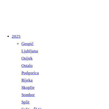
2025
Gospić
Ljubljana
Osijek
Ostalo
Podgorica
Rijeka
Skoplje
Sombor
Split