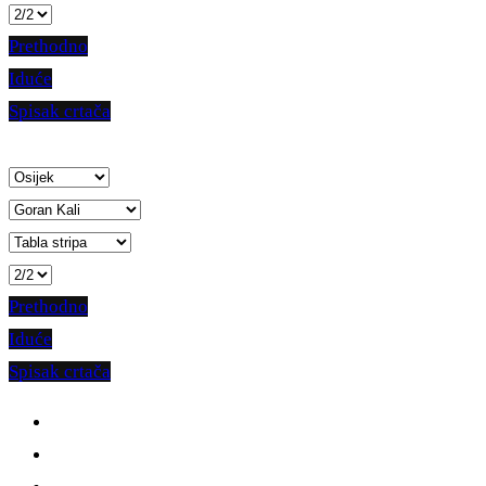
Prethodno
Iduće
Spisak crtača
Prethodno
Iduće
Spisak crtača