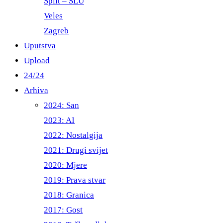
Split – ŠLU
Veles
Zagreb
Uputstva
Upload
24/24
Arhiva
2024: San
2023: AI
2022: Nostalgija
2021: Drugi svijet
2020: Mjere
2019: Prava stvar
2018: Granica
2017: Gost